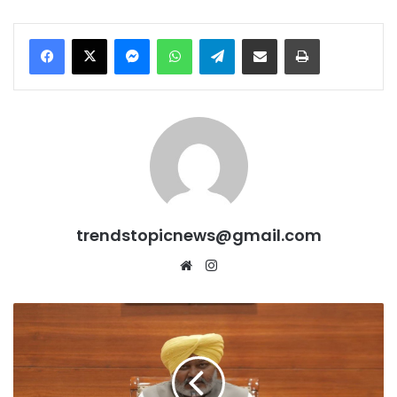
Messenger
WhatsApp
Telegram
Share via Email
Print
trendstopicnews@gmail.com
Website
Instagram
Mann
सरकार
का
master
plan!