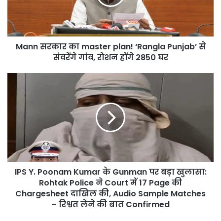
‘Rangla
Punjab’
से
संवरेंगे
Mann सरकार का master plan! ‘Rangla Punjab’ से
गांव,
रोशन
संवरेंगे गांव, रोशन होंगे 2850 घर
होंगे
2850
IPS
घर
Y.
Poonam
Kumar
के
Gunman
पर
बड़ा
खुलासा:
IPS Y. Poonam Kumar के Gunman पर बड़ा खुलासा:
Rohtak
Police
Rohtak Police ने Court में 17 Page की
ने
Chargesheet दाखिल की, Audio Sample Matches
Court
– रिश्वत लेने की बात Confirmed
में