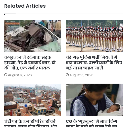
17
Related Articles
Page
की
Chargesheet
दाखिल
की,
Audio
Sample
Matches
–
कपूरथला में दर्दनाक सड़क
चंडीगढ़ पुलिस भर्ती नियमों में
रिश्वत
हादसा, पेड़ से टकराई कार, दो
बड़ा बदलाव, उम्मीदवारों के लिए
लेने
की मौत, एक गंभीर घायल
नई गाइडलाइन जारी
की
August 6, 2026
August 6, 2026
बात
Confirmed
चंडीगढ़ के हजारों परिवारों को
CG के ‘गुरुकुल’ में नाबालिग
झटका, लाल डोरा विस्तार और
छात्रा के बच्चे को जन्म देने का