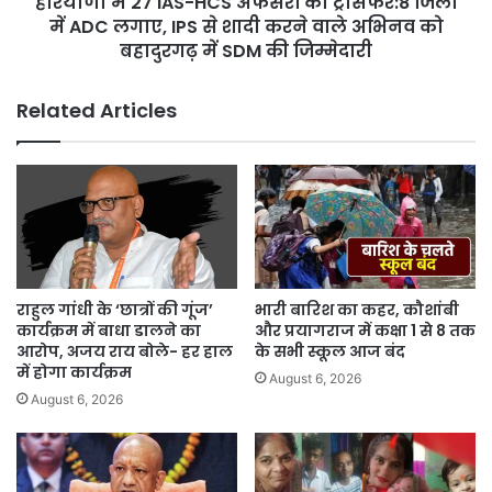
हरियाणा में 27 IAS-HCS अफसरों का ट्रांसफर:8 जिलों
नाम
ADC
में ADC लगाए, IPS से शादी करने वाले अभिनव को
देने
लगाए,
बहादुरगढ़ में SDM की जिम्मेदारी
की
IPS
मांग
से
Related Articles
शादी
करने
वाले
अभिनव
को
बहादुरगढ़
में
SDM
की
राहुल गांधी के ‘छात्रों की गूंज’
भारी बारिश का कहर, कौशांबी
जिम्मेदारी
कार्यक्रम में बाधा डालने का
और प्रयागराज में कक्षा 1 से 8 तक
आरोप, अजय राय बोले- हर हाल
के सभी स्कूल आज बंद
में होगा कार्यक्रम
August 6, 2026
August 6, 2026