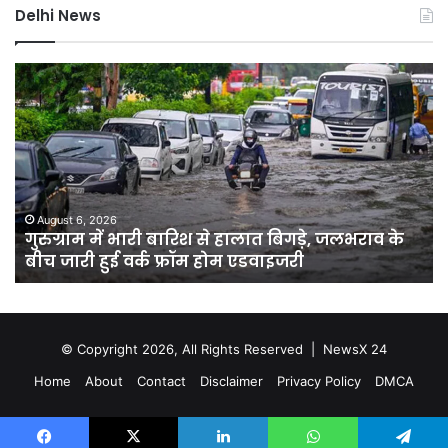
Delhi News
गुरुग्राम
सौ
में
दा
भारी
के
बारिश
बंग
से
पर
हालात
क्यों
बिगड़े,
मच
जलभराव
बव
August 6, 2026
गुरुग्राम में भारी बारिश से हालात बिगड़े, जलभराव के
के
मा
बीच जारी हुई वर्क फ्रॉम होम एडवाइजरी
बीच
पु
जारी
से
हुई
कोर्
वर्क
त
फ्रॉम
पहुं
© Copyright 2026, All Rights Reserved |
NewsX 24
होम
जाने
Home
About
Contact
Disclaimer
Privacy Policy
DMCA
एडवाइजरी
पूरा
विव