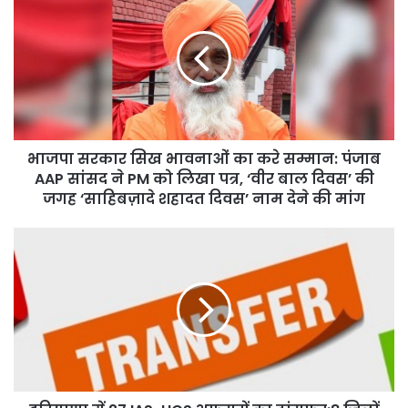
सरकार
सिख
भावनाओं
का
करे
सम्मान:
पंजाब
AAP
भाजपा सरकार सिख भावनाओं का करे सम्मान: पंजाब
सांसद
ने
AAP सांसद ने PM को लिखा पत्र, ‘वीर बाल दिवस’ की
PM
जगह ‘साहिबज़ादे शहादत दिवस’ नाम देने की मांग
को
लिखा
हरियाणा
पत्र,
में
‘वीर
27
बाल
IAS-
दिवस’
HCS
की
अफसरों
जगह
का
‘साहिबज़ादे
ट्रांसफर:8
शहादत
जिलों
दिवस’
में