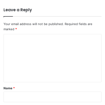
Leave a Reply
Your email address will not be published.
Required fields are
marked
*
C
o
m
m
e
n
t
*
Name
*