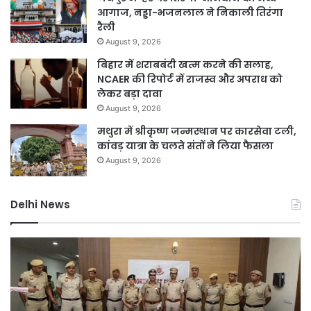
आगाज, नड्डा-भजनलाल ने निकाली तिरंगा
रैली
August 9, 2026
बिहार में शराबबंदी खत्म करने की सलाह,
NCAER की रिपोर्ट में राजस्व और अपराध को
लेकर बड़ा दावा
August 9, 2026
मथुरा में श्रीकृष्ण जन्मस्थान पर कारसेवा टली,
कांवड़ यात्रा के चलते संतों ने लिया फैसला
August 9, 2026
Delhi News
ी
DSB
स
नहर
होगी
ेशन
सीमेंटेड,
र,
750