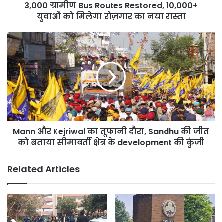
Bus
3,000 ग्रामीण Bus Routes Restored, 10,000+
Routes
युवाओं को मिलेगा रोज़गार का नया रास्ता
Restored,
10,000+
Mann
युवाओं
और
को
Kejriwal
मिलेगा
का
रोज़गार
तूफानी
का
दौरा,
नया
Sandhu
रास्ता
की
जीत
Mann और Kejriwal का तूफानी दौरा, Sandhu की जीत
को
बताया
को बताया सीमावर्ती क्षेत्र के development की कुंजी
सीमावर्ती
क्षेत्र
Related Articles
के
development
की
कुंजी