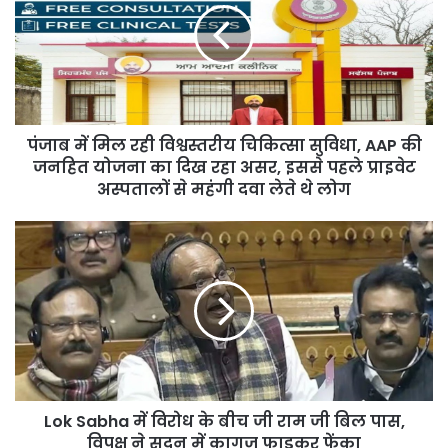
रही
विश्वस्तरीय
चिकित्सा
सुविधा,
AAP
की
पंजाब में मिल रही विश्वस्तरीय चिकित्सा सुविधा, AAP की
जनहित
योजना
जनहित योजना का दिख रहा असर, इससे पहले प्राइवेट
का
अस्पतालों से महंगी दवा लेते थे लोग
दिख
रहा
Lok
असर,
Sabha
इससे
में
पहले
विरोध
प्राइवेट
के
अस्पतालों
बीच
से
जी
महंगी
राम
दवा
जी
लेते
Lok Sabha में विरोध के बीच जी राम जी बिल पास,
बिल
थे
पास,
विपक्ष ने सदन में कागज फाड़कर फेंका