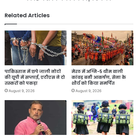
लोग
विपक्ष
ने
Related Articles
सदन
में
कागज
फाड़कर
फेंका
पाकिस्तान में छपे जाली नोटों
मेरठ में अग्नि-5 थीम वाली
की यूपी में सप्लाई, एटीएस ने दो
कांवड़ बनी आकर्षण, सेना के
तस्करों को पकड़ा
शौर्य को किया समर्पित
August 9, 2026
August 9, 2026