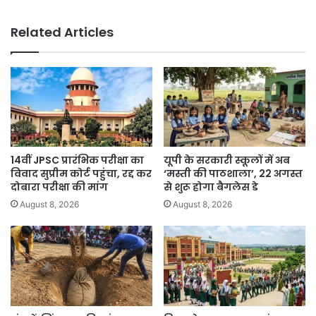
बढ़
रहा
Related Articles
है?
जानिए
डॉक्टर
की
राय
14वीं JPSC प्रारंभिक परीक्षा का
यूपी के सरकारी स्कूलों में अब
विवाद सुप्रीम कोर्ट पहुंचा, रद्द कर
‘मस्ती की पाठशाला’, 22 अगस्त
दोबारा परीक्षा की मांग
से शुरू होगा बैगलेस डे
August 8, 2026
August 8, 2026