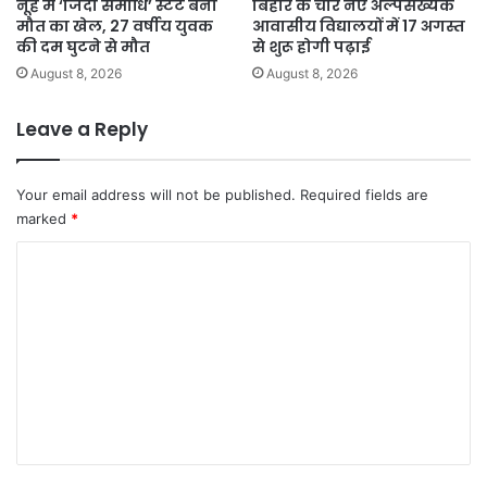
नूंह में ‘जिंदा समाधि’ स्टंट बना
बिहार के चार नए अल्पसंख्यक
मौत का खेल, 27 वर्षीय युवक
आवासीय विद्यालयों में 17 अगस्त
की दम घुटने से मौत
से शुरू होगी पढ़ाई
August 8, 2026
August 8, 2026
Leave a Reply
Your email address will not be published.
Required fields are
marked
*
C
o
m
m
e
n
t
*