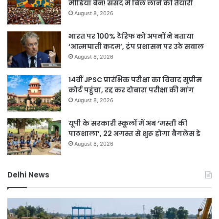
मीडिया बैन! संसद में बिल लाने की तैयारी
August 8, 2026
भारत पर 100% टैरिफ को अपनों ने बताया
‘आत्मघाती कदम’, ट्रंप प्रशासन पर उठे सवाल
August 8, 2026
14वीं JPSC प्रारंभिक परीक्षा का विवाद सुप्रीम
कोर्ट पहुंचा, रद्द कर दोबारा परीक्षा की मांग
August 8, 2026
यूपी के सरकारी स्कूलों में अब ‘मस्ती की
पाठशाला’, 22 अगस्त से शुरू होगा बैगलेस डे
August 8, 2026
Delhi News
DSB
दिल
नहर
में