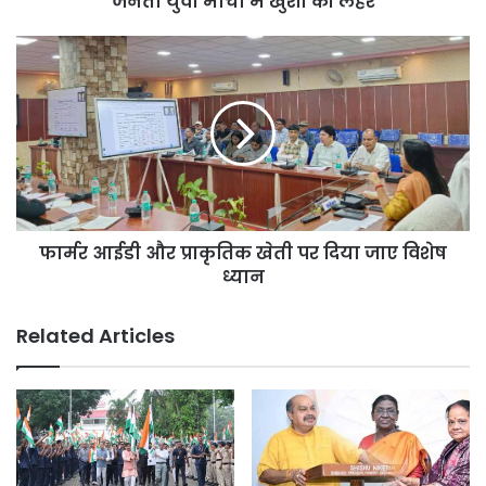
जनता युवा मोर्चा में खुशी की लहर
मोर्चा
में
फार्मर
खुशी
आईडी
की
और
लहर
प्राकृतिक
खेती
पर
दिया
जाए
विशेष
फार्मर आईडी और प्राकृतिक खेती पर दिया जाए विशेष
ध्यान
ध्यान
Related Articles