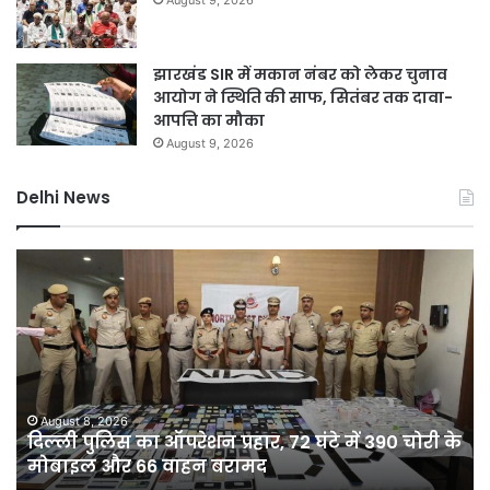
झारखंड SIR में मकान नंबर को लेकर चुनाव
आयोग ने स्थिति की साफ, सितंबर तक दावा-
आपत्ति का मौका
August 9, 2026
Delhi News
दिल्ली
D
पुलिस
नह
का
होग
ऑपरेशन
सीम
प्रहार,
75
72
कर
घंटे
की
में
यो
August 8, 2026
दिल्ली पुलिस का ऑपरेशन प्रहार, 72 घंटे में 390 चोरी के
390
से
मोबाइल और 66 वाहन बरामद
चोरी
दिल
के
को