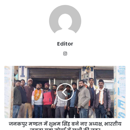
Editor
Instagram
जनकपुर
मण्डल
में
शुभम
सिंह
बने
नए
अध्यक्ष,
भारतीय
जनकपुर मण्डल में शुभम सिंह बने नए अध्यक्ष, भारतीय
जनता
युवा