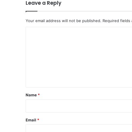
Leave a Reply
Your email address will not be published.
Required fields
C
o
m
m
e
n
t
*
Name
*
Email
*