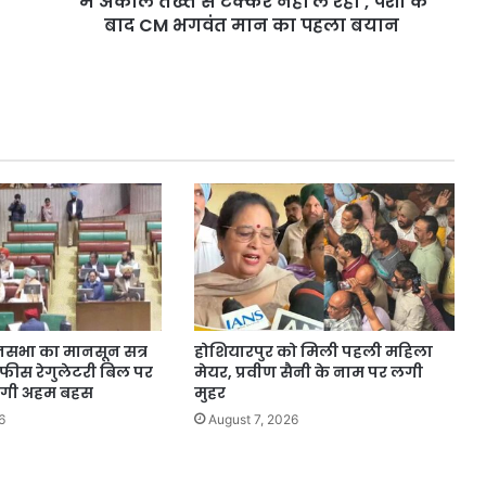
‘मैं अकाल तख्त से टक्कर नहीं ले रहा’, पेशी के
बाद
बाद CM भगवंत मान का पहला बयान
CM
भगवंत
मान
का
पहला
बयान
सभा का मानसून सत्र
होशियारपुर को मिली पहली महिला
 फीस रेगुलेटरी बिल पर
मेयर, प्रवीण सैनी के नाम पर लगी
ोगी अहम बहस
मुहर
6
August 7, 2026