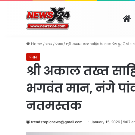
H
दिल्ली
पंजाब
चंडीगढ़
हर
August 8, 2026 | 12:18 pm
Home
/
राज्य
/
पंजाब
/
श्री अकाल तख्त साहिब के समक्ष पेश हुए CM भगवं
पंजाब
श्री अकाल तख्त साह
भगवंत मान, नंगे पां
नतमस्तक
trendstopicnews@gmail.com
January 15, 2026 | 9:07 a