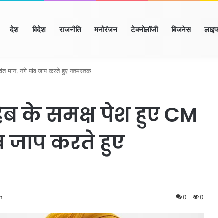
ome
देश
विदेश
राजनीति
मनोरंजन
टेक्नोलॉजी
बिजनेस
लाइफ
ियाणा
हिमाचल
उत्तर प्रदेश
मध्य प्रदेश
छत्तीसगढ़
राजस्थान
बिहार/झ
त मान, नंगे पांव जाप करते हुए नतमस्तक
िब के समक्ष पेश हुए CM
व जाप करते हुए
m
0
0