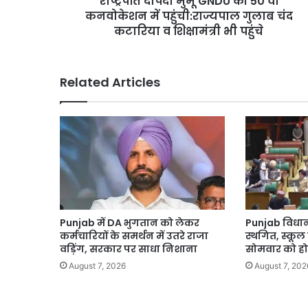
राष्ट्रपति दोपदी मुर्मू GNDU की 50 वीं
गुलाब
कनवोकेशन में पहुंची:राज्यपाल गुलाब चंद
चंद
कटारिया व शिक्षामंत्री भी पहुंचे
कटारिया
व
शिक्षामंत्री
Related Articles
भी
पहुंचे
Punjab में DA भुगतान को लेकर
Punjab विधान
कर्मचारियों के समर्थन में उतरे राजा
स्थगित, स्कूल
वड़िंग, सरकार पर साधा निशाना
सोमवार को ह
August 7, 2026
August 7, 202