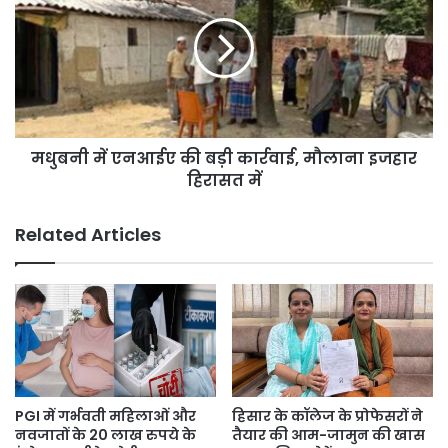
एनआईए
की
बड़ी
कार्रवाई,
मौलाना
इजहार
हिरासत
मधुबनी में एनआईए की बड़ी कार्रवाई, मौलाना इजहार
में
हिरासत में
Related Articles
PGI में गर्भवती महिलाओं और
हिसार के कॉलेज के प्रोफेसरों ने
नवजातों के 20 लाख रुपये के
तैयार की आम-जामुन की खास