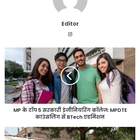
Editor
Instagram
MP
के
टॉप
5
सरकारी
इंजीनियरिंग
कॉलेज:
MPDTE
काउंसलिंग
MP के टॉप 5 सरकारी इंजीनियरिंग कॉलेज: MPDTE
से
BTech
काउंसलिंग से BTech एडमिशन
एडमिशन
मधुबनी
में