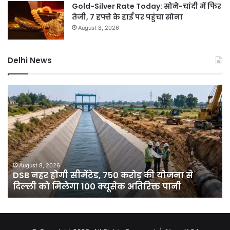
Gold-Silver Rate Today: सोने-चांदी में फिर
तेजी, 7 हफ्ते के हाई पर पहुंचा सोना
August 8, 2026
Delhi News
DSB
दिल
नहर
में
होगी
बार
सीमेंटेड,
ने
750
तोड
करोड़
15
की
सा
योजना
का
August 8, 2026
े
DSB नहर होगी सीमेंटेड, 750 करोड़ की योजना से
से
रिक
दिल्ली को मिलेगा 100 क्यूसेक अतिरिक्त पानी
दिल्ली
7
को
डिग
मिलेगा
गिर
100
पार
क्यूसेक
गुर