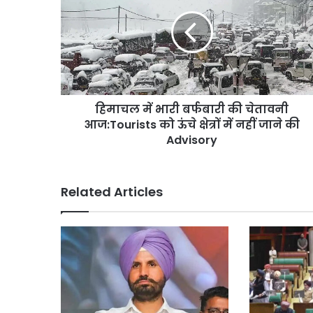
भारी
तैयारी
बर्फबारी
की
चेतावनी
आज:Tourists
को
ऊंचे
हिमाचल में भारी बर्फबारी की चेतावनी
क्षेत्रों
में
आज:Tourists को ऊंचे क्षेत्रों में नहीं जाने की
नहीं
Advisory
जाने
की
Advisory
Related Articles