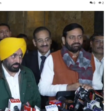
m
0
2