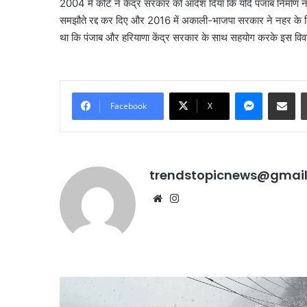
2004 में कोर्ट ने केंद्र सरकार को आदेश दिया कि यदि पंजाब निर्माण न
समझौते रद्द कर दिए और 2016 में अकाली-भाजपा सरकार ने नहर के ल
जंतर-
था कि पंजाब और हरियाणा केंद्र सरकार के साथ सहयोग करके इस विव
मंतर
प्रदर्शन
पर
बड़े
Messenge
Share vi
August 7, 2026
आतंकी
जंतर-मंतर प्रदर्शन पर बड़े
Facebook
X
साजिश
साजिश का खुलासा, पाकिस्त
का
था ऑपरेशन; पेट्रोल बम ह
खुलासा,
तैयारी
पाकिस्तान
trendstopicnews@gmai
से
हो
Website
Instagram
रहा
था
ऑपरेशन;
पेट्रोल
बम
हमले
हिमाचल
की
में
थी