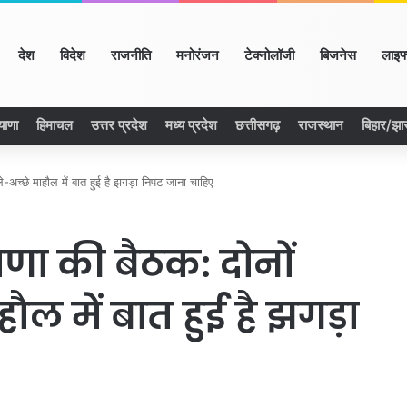
ome
देश
विदेश
राजनीति
मनोरंजन
टेक्नोलॉजी
बिजनेस
लाइफ
याणा
हिमाचल
उत्तर प्रदेश
मध्य प्रदेश
छत्तीसगढ़
राजस्थान
बिहार/झा
अच्छे माहाैल में बात हुई है झगड़ा निपट जाना चाहिए
णा की बैठक: दोनों
ैल में बात हुई है झगड़ा