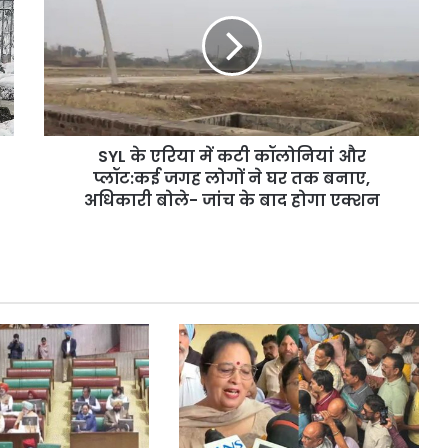
एरिया
में
कटी
कॉलोनियां
और
प्लॉट:कई
जगह
SYL के एरिया में कटी कॉलोनियां और
लोगों
ने
प्लॉट:कई जगह लोगों ने घर तक बनाए,
घर
अधिकारी बोले- जांच के बाद होगा एक्शन
तक
बनाए,
अधिकारी
बोले-
जांच
के
बाद
होगा
एक्शन