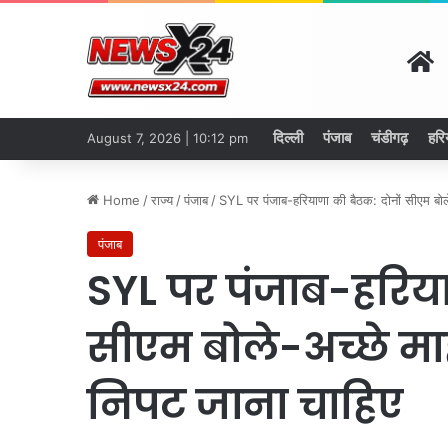
H
दिल्ली
पंजाब
चंडीगढ़
हरि
August 7, 2026 | 10:12 pm
Home
/
राज्य
/
पंजाब
/
SYL पर पंजाब-हरियाणा की बैठक: दोनों सीएम बोले-
पंजाब
SYL पर पंजाब-हरिया
सीएम बोले-अच्छे माहा
निपट जाना चाहिए