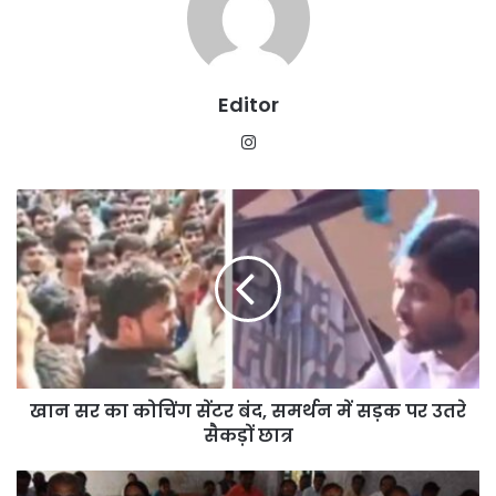
Editor
Instagram
खान
सर
का
कोचिंग
सेंटर
बंद,
समर्थन
में
सड़क
खान सर का कोचिंग सेंटर बंद, समर्थन में सड़क पर उतरे
पर
उतरे
सैकड़ों छात्र
सैकड़ों
छात्र
कॉपी