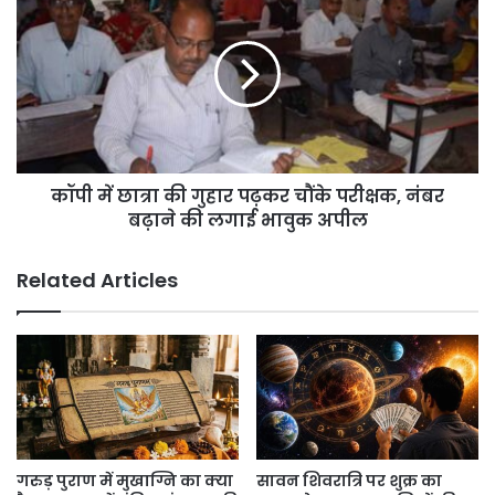
में
छात्रा
की
गुहार
पढ़कर
चौंके
परीक्षक,
नंबर
कॉपी में छात्रा की गुहार पढ़कर चौंके परीक्षक, नंबर
बढ़ाने
की
बढ़ाने की लगाई भावुक अपील
लगाई
भावुक
Related Articles
अपील
गरुड़ पुराण में मुखाग्नि का क्या
सावन शिवरात्रि पर शुक्र का