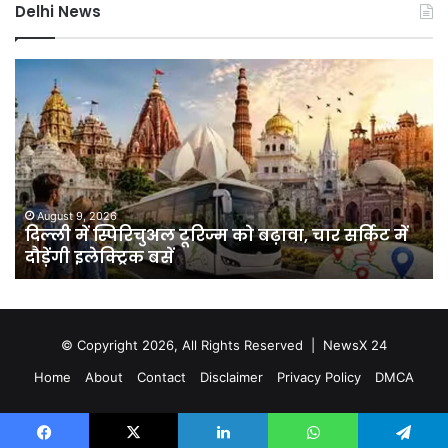
Delhi News
दिल्ली
दिल
में
पु
स्पिरिचुअल
का
टूरिज्म
ऑप
को
प्र
बढ़ावा,
72
चार
घंटे
सर्किट
में
August 9, 2026
दिल्ली में स्पिरिचुअल टूरिज्म को बढ़ावा, चार सर्किट में
में
39
दौड़ेंगी इलेक्ट्रिक बसें
दौड़ेंगी
चोर
इलेक्ट्रिक
के
बसें
मो
औ
66
© Copyright 2026, All Rights Reserved |
NewsX 24
वा
Home
About
Contact
Disclaimer
Privacy Policy
DMCA
बर