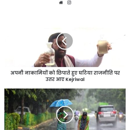
Website
Instagram
अपनी
नाकामियों
को
छिपाते
हुए
घटिया
राजनीति
पर
उतर
अपनी नाकामियों को छिपाते हुए घटिया राजनीति पर
आए
Kejriwal
उतर आए Kejriwal
Punjab
में
मौसम
को
लेकर
अलर्ट
जारी