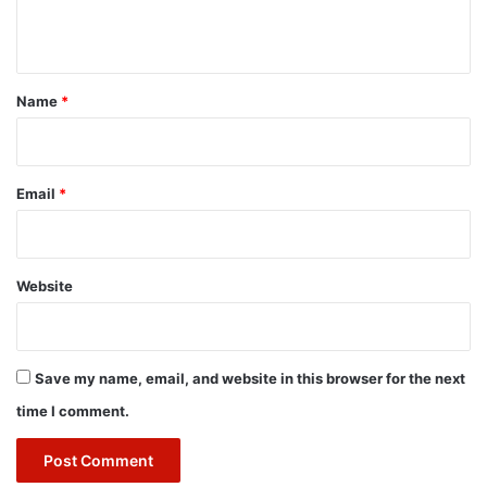
n
t
*
Name
*
Email
*
Website
Save my name, email, and website in this browser for the next
time I comment.