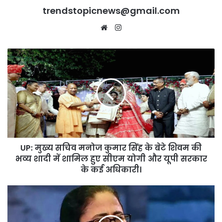
trendstopicnews@gmail.com
Website
Instagram
UP:
मुख्य
सचिव
मनोज
कुमार
सिंह
के
बेटे
शिवम
UP: मुख्य सचिव मनोज कुमार सिंह के बेटे शिवम की
की
भव्य
भव्य शादी में शामिल हुए सीएम योगी और यूपी सरकार
शादी
के कई अधिकारी।
में
शामिल
बंगाल
हुए
में
सीएम
हंगा/
योगी
मा,