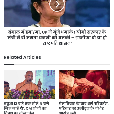
और
UP
यूपी
में
सरकार
गूंजे
के
धमाके
कई
!
अधिकारी।
बंगाल में हंगा/मा, UP में गूंजे धमाके ! योगी सरकार के
योगी
सरकार
मंत्री ने दी ममता बनर्जी को धमकी – ‘इस्तीफा दो या हो
के
राष्ट्रपति शासन’
मंत्री
ने
Related Articles
दी
ममता
बनर्जी
को
धमकी
–
‘इस्तीफा
दो
या
बबुआ 12 बजे तक सोते, 5 बजे
प्रेम विवाह के बाद धर्म परिवर्तन,
हो
जिम जाते थे’, CM योगी का
परिवार पर उत्पीड़न के गंभीर
राष्ट्रपति
विपक्ष पर तीखा तंज
आरोप लगे