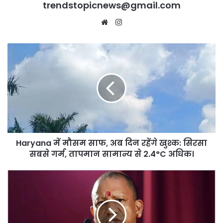
trendstopicnews@gmail.com
Website
Instagram
Haryana
में
मौसम
साफ,
अब
दिन
रहेंगे
खुश्क:
सिरसा
Haryana में मौसम साफ, अब दिन रहेंगे खुश्क: सिरसा
सबसे
गर्म,
सबसे गर्म, तापमान सामान्य से 2.4°C अधिक।
तापमान
सामान्य
UP:
से
गोरखपुर
2.4°C
को
अधिक।
मिलेगी
नई