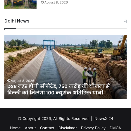
August 8, 2026
Delhi News
DSB
दिल
नहर
में
होगी
बार
सीमेंटेड,
ने
750
तोड
करोड़
15
की
सा
योजना
का
August 8, 2026
े
DSB नहर होगी सीमेंटेड, 750 करोड़ की योजना से
से
रिक
दिल्ली को मिलेगा 100 क्यूसेक अतिरिक्त पानी
दिल्ली
7
को
डिग
मिलेगा
गिर
100
पार
क्यूसेक
गुर
© Copyright 2026, All Rights Reserved |
NewsX 24
अतिरिक्त
में
Home
About
Contact
Disclaimer
Privacy Policy
DMCA
पानी
आ