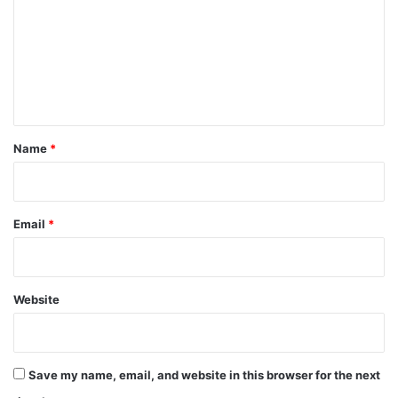
m
m
e
n
t
*
Name
*
Email
*
Website
Save my name, email, and website in this browser for the next