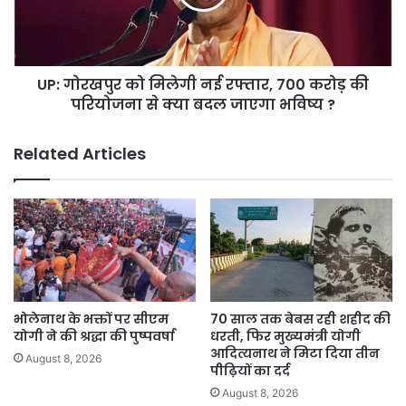
रफ्तार,
700
करोड़
की
UP: गोरखपुर को मिलेगी नई रफ्तार, 700 करोड़ की
परियोजना
से
परियोजना से क्या बदल जाएगा भविष्य ?
क्या
बदल
Related Articles
जाएगा
भविष्य
?
भोलेनाथ के भक्तों पर सीएम
70 साल तक बेबस रही शहीद की
योगी ने की श्रद्धा की पुष्पवर्षा
धरती, फिर मुख्यमंत्री योगी
आदित्यनाथ ने मिटा दिया तीन
August 8, 2026
पीढ़ियों का दर्द
August 8, 2026