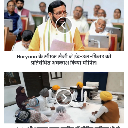
Haryana
के
सीएम
सैनी
ने
ईद-
उल-
फितर
को
Haryana के सीएम सैनी ने ईद-उल-फितर को
प्रतिबंधित
अवकाश
प्रतिबंधित अवकाश किया घोषित।
किया
घोषित।
Punjab:
श्री
अकाल
तख्त
साहिब
में
पीड़ित
महिलाओं
से