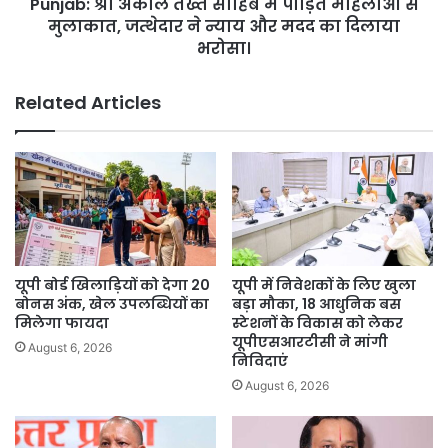
Punjab: श्री अकाल तख्त साहिब में पीड़ित महिलाओं से
मुलाकात,
जत्थेदार
मुलाकात, जत्थेदार ने न्याय और मदद का दिलाया
ने
भरोसा।
न्याय
और
Related Articles
मदद
का
दिलाया
भरोसा।
यूपी बोर्ड खिलाड़ियों को देगा 20
यूपी में निवेशकों के लिए खुला
बोनस अंक, खेल उपलब्धियों का
बड़ा मौका, 18 आधुनिक बस
मिलेगा फायदा
स्टेशनों के विकास को लेकर
यूपीएसआरटीसी ने मांगी
August 6, 2026
निविदाएं
August 6, 2026