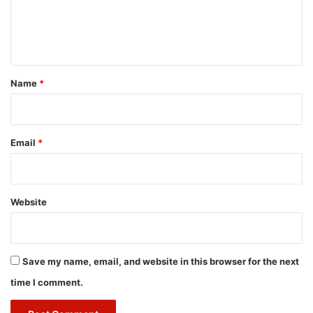
e
n
t
*
Name
*
Email
*
Website
Save my name, email, and website in this browser for the next
time I comment.