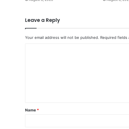
Leave a Reply
Your email address will not be published.
Required fields
C
o
m
m
e
n
t
*
Name
*