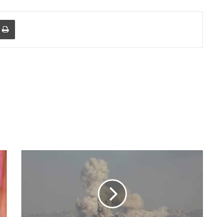
r
a Email
Print
इजरायल
का
बड़ा
हमला:
हमास
और
इस्लामिक