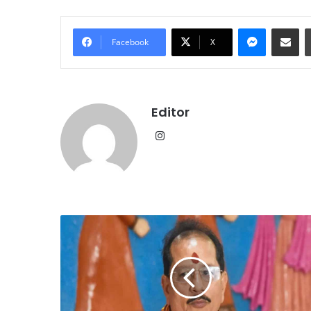
Messenge
Share vi
Facebook
X
Editor
Instagram
2027
तक
सब
क्लियर:
उपमुख्यमंत्री
सिन्हा
ने