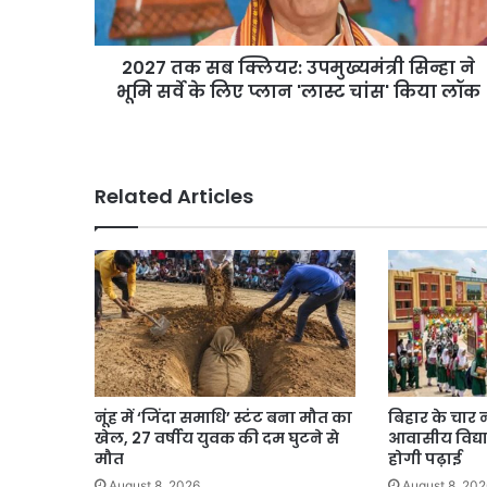
भूमि
सर्वे
2027 तक सब क्लियर: उपमुख्यमंत्री सिन्हा ने
के
लिए
भूमि सर्वे के लिए प्लान 'लास्ट चांस' किया लॉक
प्लान
'लास्ट
चांस'
किया
Related Articles
लॉक
नूंह में ‘जिंदा समाधि’ स्टंट बना मौत का
बिहार के चार
खेल, 27 वर्षीय युवक की दम घुटने से
आवासीय विद्याल
मौत
होगी पढ़ाई
August 8, 2026
August 8, 202