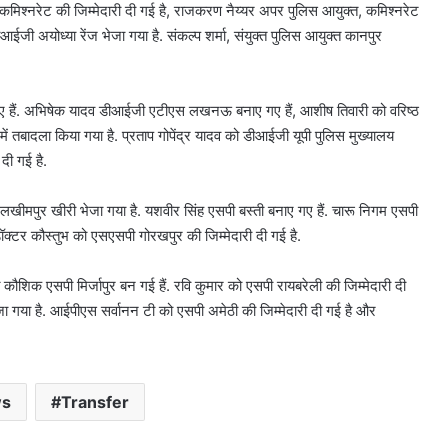
श्नरेट की जिम्मेदारी दी गई है, राजकरण नैय्यर अपर पुलिस आयुक्त, कमिश्नरेट
आईजी अयोध्या रेंज भेजा गया है. संकल्प शर्मा, संयुक्त पुलिस आयुक्त कानपुर
दिल्ली
पुलिस
का
ऑपरेशन
गए हैं. अभिषेक यादव डीआईजी एटीएस लखनऊ बनाए गए हैं, आशीष तिवारी को वरिष्ठ
प्रहार,
तबादला किया गया है. प्रताप गोपेंद्र यादव को डीआईजी यूपी पुलिस मुख्यालय
72
 दी गई है.
August 8, 2026
घंटे
री सामान
दिल्ली पुलिस का ऑपरेशन प्रहार, 72 घंटे
में
ई, हाईकोर्ट
में 390 चोरी के मोबाइल और 66 वाहन
ी लखीमपुर खीरी भेजा गया है. यशवीर सिंह एसपी बस्ती बनाए गए हैं. चारू निगम एसपी
390
बरामद
चोरी
ॉक्टर कौस्तुभ को एसएसपी गोरखपुर की जिम्मेदारी दी गई है.
के
मोबाइल
 कौशिक एसपी मिर्जापुर बन गई हैं. रवि कुमार को एसपी रायबरेली की जिम्मेदारी दी
और
ेजा गया है. आईपीएस सर्वानन टी को एसपी अमेठी की जिम्मेदारी दी गई है और
66
वाहन
बरामद
ws
Transfer