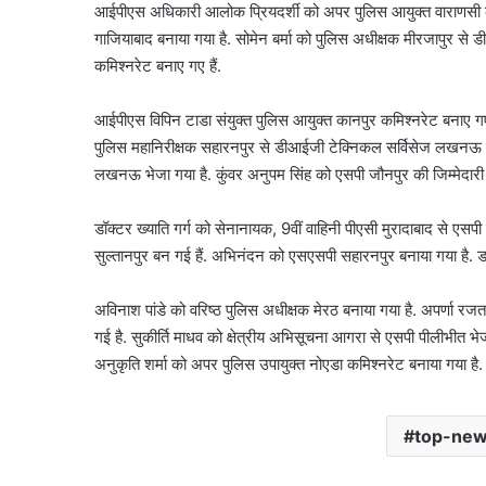
आईपीएस अधिकारी आलोक प्रियदर्शी को अपर पुलिस आयुक्त वाराणसी कमि
गाजियाबाद बनाया गया है. सोमेन बर्मा को पुलिस अधीक्षक मीरजापुर से डी
करोल
कमिश्नरेट बनाए गए हैं.
बाग
में
नकली
आईपीएस विपिन टाडा संयुक्त पुलिस आयुक्त कानपुर कमिश्नरेट बनाए 
लग्जरी
पुलिस महानिरीक्षक सहारनपुर से डीआईजी टेक्निकल सर्विसेज लखनऊ में 
सामान
लखनऊ भेजा गया है. कुंवर अनुपम सिंह को एसपी जौनपुर की जिम्मेदारी
August 7, 2026
बेचने
करोल बाग में नकली लग्ज
वालों
बेचने वालों पर होगी कार्रवा
डॉक्टर ख्याति गर्ग को सेनानायक, 9वीं वाहिनी पीएसी मुरादाबाद से एसप
पर
सख्त
होगी
सुल्तानपुर बन गई हैं. अभिनंदन को एसएसपी सहारनपुर बनाया गया है. ड
कार्रवाई,
हाईकोर्ट
अविनाश पांडे को वरिष्ठ पुलिस अधीक्षक मेरठ बनाया गया है. अपर्णा रजत
सख्त
गई है. सुकीर्ति माधव को क्षेत्रीय अभिसूचना आगरा से एसपी पीलीभीत भ
अनुकृति शर्मा को अपर पुलिस उपायुक्त नोएडा कमिश्नरेट बनाया गया है.
top-ne