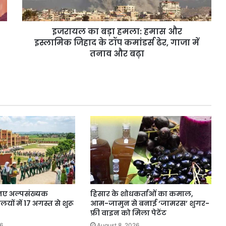
जिहाद
के
इजरायल का बड़ा हमला: हमास और
टॉप
कमांडर्स
इस्लामिक जिहाद के टॉप कमांडर्स ढेर, गाजा में
ढेर,
तनाव और बढ़ा
गाजा
में
तनाव
और
बढ़ा
 नए अल्पसंख्यक
हिसार के शोधकर्ताओं का कमाल,
यों में 17 अगस्त से शुरू
आम-जामुन से बनाई ‘जामरस’ शुगर-
फ्री वाइन को मिला पेटेंट
6
August 8, 2026