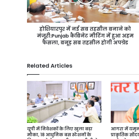
August 6, 2026
नहीं
बनाने
े कोर्ट तक पहुंचा, जानें
10 साल पुरानी डीजल कार 
मिला,
को
मिला, मालिक पहुंचा सुप्रीम
मालिक
मंजूरी:Punjab
पहुंचा
कैबिनेट
होशियारपुर में नई सब तहसील बनाने को
सुप्रीम
मीटिंग
कोर्ट
में
मंजूरी:Punjab कैबिनेट मीटिंग में हुआ अहम
हुआ
फैसला, बनूड़ सब तहसील होगी अपग्रेड
अहम
फैसला,
बनूड़
Related Articles
सब
तहसील
होगी
अपग्रेड
यूपी में निवेशकों के लिए खुला बड़ा
आगरा में यमु
मौका, 18 आधुनिक बस स्टेशनों के
प्राकृतिक सौंद