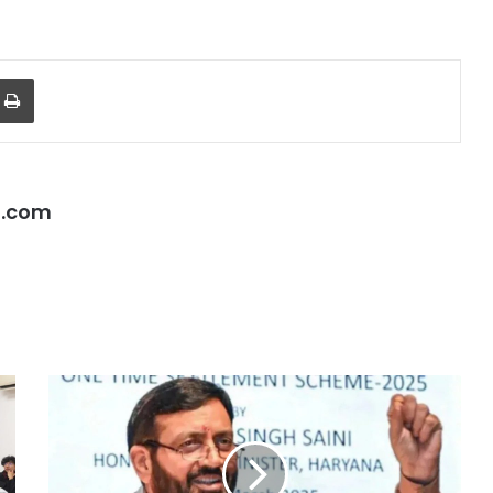
r
a Email
Print
l.com
दिल्ली
हाई
कोर्ट
हरियाणा
ने
के
थानों
युवाओं
में
के
महिला
लिए