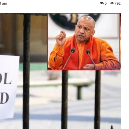
3 am
0
792