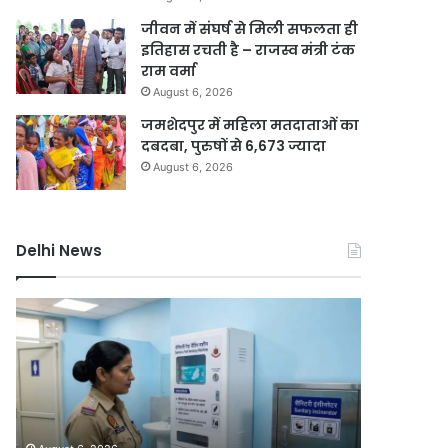
जीवन में संघर्ष से मिली सफलता ही
इतिहास रचती है – राजस्व मंत्री टंक
राम वर्मा
August 6, 2026
जमशेदपुर में महिला मतदाताओं का
दबदबा, पुरुषों से 6,673 ज्यादा
August 6, 2026
Delhi News
दिल्ली
गुरुग्राम
रिज
में
को
भारी
हरा-
बारिश
भरा
से
बनाने
हालात
August 6, 2026
August 6, 2
की
बिगड़े,
दिल्ली रिज को हरा-भरा बनाने की मेगा
गुरुग्राम 