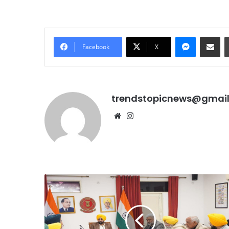
Messenge
Share vi
Facebook
X
trendstopicnews@gmai
Website
Instagram
10
साल
पुरानी
होशियारपुर
डीजल
में
कार
नई
को
सब
PUC
तहसील
बंगले पर क्यों मचा बवाल?