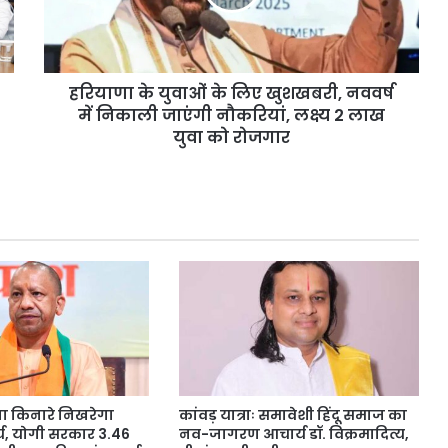
August 6, 2026
सुविधाओं
खुशखबरी,
को PUC नहीं
दिल्ली हाई कोर्ट ने थानों में महिला
का
नववर्ष
 कोर्ट
सुविधाओं का सर्वे करने का दिया आदेश
सर्वे
में
करने
निकाली
हरियाणा के युवाओं के लिए खुशखबरी, नववर्ष
का
जाएंगी
दिया
नौकरियां,
में निकाली जाएंगी नौकरियां, लक्ष्य 2 लाख
आदेश
लक्ष्य
युवा को रोजगार
2
लाख
युवा
को
रोजगार
ना किनारे निखरेगा
कांवड़ यात्राः समावेशी हिंदू समाज का
र्य, योगी सरकार 3.46
नव-जागरण आचार्य डॉ. विक्रमादित्य,