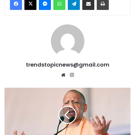
trendstopicnews@gmail.com
Website
Instagram
BJP
के
सत्ता
में
आने
से
पहले
UP