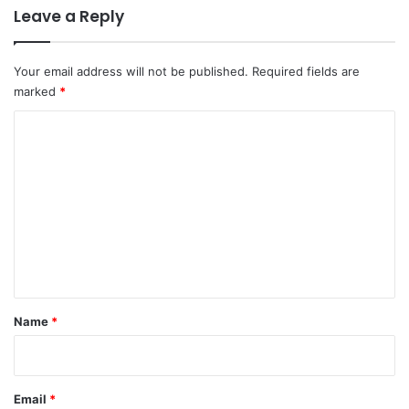
Leave a Reply
Your email address will not be published.
Required fields are
marked
*
C
o
m
m
e
n
t
*
Name
*
Email
*