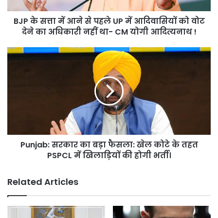
में
BJP के सत्ता में आने से पहले UP में आदिवासियों को वोट
आदिवासियों
को
देने का अधिकारी नहीं था- CM योगी आदित्यनाथ !
वोट
देने
Punjab:
का
सरकार
अधिकारी
का
नहीं
बड़ा
था-
फैसला:
CM
खेल
योगी
कोटे
आदित्यनाथ
के
!
तहत
Punjab: सरकार का बड़ा फैसला: खेल कोटे के तहत
PSPCL
में
PSPCL में खिलाड़ियों की होगी भर्ती।
खिलाड़ियों
की
Related Articles
होगी
भर्ती।