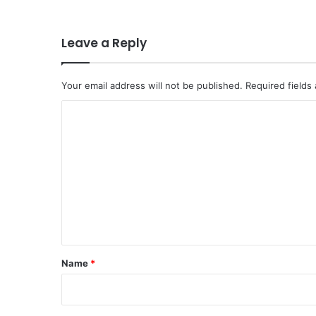
Leave a Reply
Your email address will not be published.
Required fields
C
o
m
m
e
n
t
*
Name
*