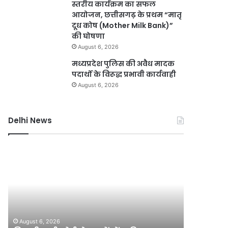
स्तरीय कार्यक्रम का सफल
आयोजन, छत्तीसगढ़ के प्रथम “मातृ
दूध कोष (Mother Milk Bank)”
की घोषणा
August 6, 2026
मध्यप्रदेश पुलिस की अवैध मादक
पदार्थों के विरूद्ध प्रभावी कार्यवाही
August 6, 2026
Delhi News
दिल्ली
दिल्ली
हाई
रिज
कोर्ट
को
ने
हरा-
थानों
भरा
में
बनाने
August 6, 2
महिला
की
दिल्ली र
August 6, 2026
सुविधाओं
मेगा