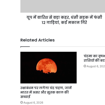
धंसी
सड़क
में
यूप में बारिश से बड़ा कहर, धंसी सड़क में फंसी
फंसी
12
12 गाड़ियां, कई मकान गिरे
गाड़ियां,
कई
मकान
Related Articles
गिरे
चंद्रमा का वृष
राशियों की ब
August 6, 202
रक्षाबंधन पर लगेगा चंद्र ग्रहण, जानें
भारत में असर और सूतक काल की
सच्चाई
August 6, 2026