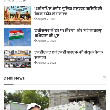
August 7, 2026
13वीं पश्चिम क्षेत्रीय पुलिस समन्वय समिति की
बैठक इंदौर में सम्पन्न
August 7, 2026
छत्तीसगढ़ में ‘हर घर तिरंगा’ और ‘वंदे मातरम्’
अभियान की धूम
August 7, 2026
एनडीएमए एवं एनडीआरएफ की संयुक्त बैठक
सम्पन्न
August 7, 2026
Delhi News
दिल्ली
जल
में
नक
24
माम
घंटे
में