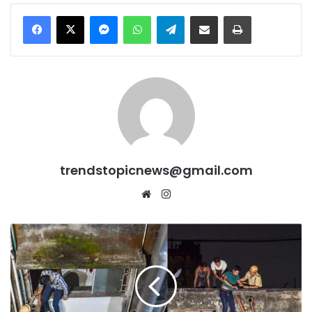
Messenger
WhatsApp
Telegram
Share via Email
Print
trendstopicnews@gmail.com
Website
Instagram
Kolkata
के
होटल
में
लगी
भी/