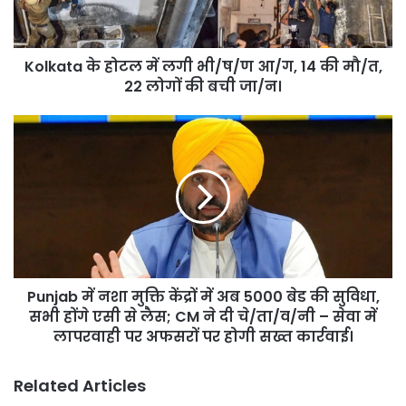
ष/
ण
आ/
Kolkata के होटल में लगी भी/ष/ण आ/ग, 14 की मौ/त,
ग,
14
22 लोगों की बची जा/न।
की
मौ/
Punjab
त,
में
22
नशा
लोगों
मुक्ति
की
केंद्रों
बची
में
जा/
अब
न।
5000
बेड
Punjab में नशा मुक्ति केंद्रों में अब 5000 बेड की सुविधा,
की
सुविधा,
सभी होंगे एसी से लैस; CM ने दी चे/ता/व/नी – सेवा में
सभी
लापरवाही पर अफसरों पर होगी सख्त कार्रवाई।
होंगे
एसी
Related Articles
से