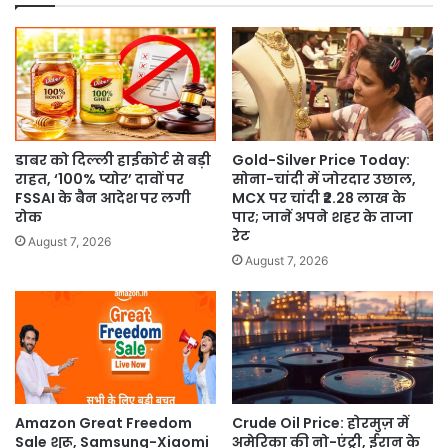
लैस;
CM
ने
दी
चे/
ता/
व/
नी
डाबर को दिल्ली हाईकोर्ट से बड़ी
Gold-Silver Price Today:
–
राहत, ‘100% प्योर’ दावों पर
सोना-चांदी में जोरदार उछाल,
सेवा
FSSAI के बैन आदेश पर लगी
MCX पर चांदी ₹2.28 लाख के
में
रोक
पार; जानें अपने शहर के ताजा
रेट
लापरवाही
August 7, 2026
पर
August 7, 2026
अफसरों
पर
होगी
सख्त
कार्रवाई।
Amazon Great Freedom
Crude Oil Price: होरमुज़ में
Sale शुरू, Samsung-Xiaomi
अमेरिका की नो-एंट्री, ईरान के