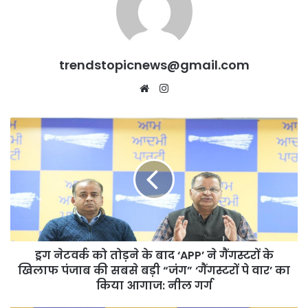
trendstopicnews@gmail.com
Website
Instagram
ड्रग
नेटवर्क
को
तोड़ने
के
बाद
‘APP’
ने
गैंगस्टरों
ड्रग नेटवर्क को तोड़ने के बाद ‘APP’ ने गैंगस्टरों के
के
खिलाफ
खिलाफ पंजाब की सबसे बड़ी “जंग” ‘गैंगस्टरों पे वार’ का
पंजाब
किया आगाज: नील गर्ग
की