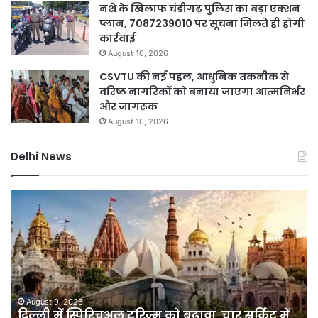
नशे के खिलाफ चंडीगढ़ पुलिस का बड़ा एक्शन
प्लान, 7087239010 पर सूचना मिलते ही होगी
कार्रवाई
August 10, 2026
CSVTU की नई पहल, आधुनिक तकनीक से
वरिष्ठ नागरिकों को बनाया जाएगा आत्मनिर्भर
और जागरूक
August 10, 2026
Delhi News
दिल्ली
दिल
में
पु
स्पिरिचुअल
का
टूरिज्म
ऑप
को
प्र
बढ़ावा,
72
चार
घंटे
सर्किट
में
August 9, 2026
दिल्ली में स्पिरिचुअल टूरिज्म को बढ़ावा, चार सर्किट में
में
39