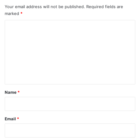
Your email address will not be published.
Required fields are
marked
*
C
o
m
m
e
n
t
*
Name
*
Email
*