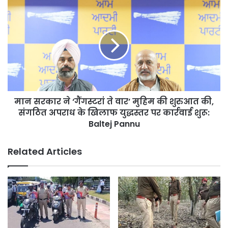
सबसे
मान
बड़ी
सरकार
“जंग”
ने
‘गैंगस्टरों
‘गैंगस्टरां
पे
ते
वार’
वार’
का
मुहिम
किया
की
आगाज:
शुरुआत
नील
मान सरकार ने ‘गैंगस्टरां ते वार’ मुहिम की शुरुआत की,
की,
गर्ग
संगठित
संगठित अपराध के खिलाफ युद्धस्तर पर कार्रवाई शुरू:
अपराध
Baltej Pannu
के
खिलाफ
Related Articles
युद्धस्तर
पर
कार्रवाई
शुरू:
Baltej
Pannu