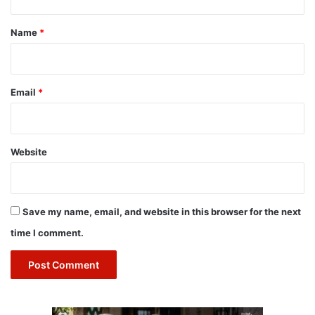
t
*
Name
*
Email
*
Website
Save my name, email, and website in this browser for the next
time I comment.