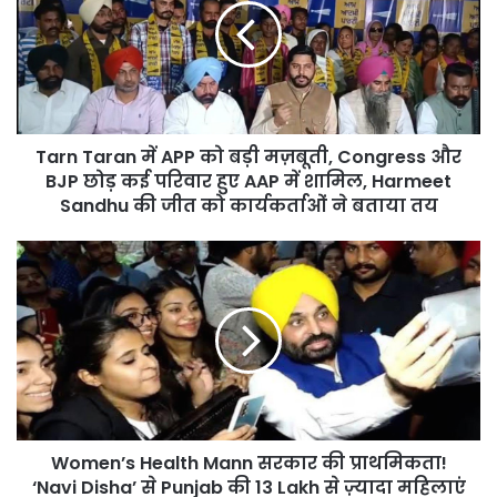
APP
को
बड़ी
मज़बूती,
Congress
और
Tarn Taran में APP को बड़ी मज़बूती, Congress और
BJP
छोड़
BJP छोड़ कई परिवार हुए AAP में शामिल, Harmeet
कई
Sandhu की जीत को कार्यकर्ताओं ने बताया तय
परिवार
हुए
Women’s
AAP
Health
में
Mann
शामिल,
सरकार
Harmeet
की
Sandhu
प्राथमिकता!
की
‘Navi
जीत
Disha’
को
से
कार्यकर्ताओं
Women’s Health Mann सरकार की प्राथमिकता!
Punjab
ने
की
‘Navi Disha’ से Punjab की 13 Lakh से ज़्यादा महिलाएं