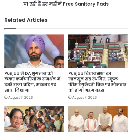
बताया
13
पा रही हैं हर महीने Free Sanitary Pads
तय
Lakh
से
Related Articles
ज़्यादा
महिलाएं
पा
रही
हैं
हर
महीने
Free
Sanitary
Punjab में DA भुगतान को
Punjab विधानसभा का
Pads
लेकर कर्मचारियों के समर्थन में
मानसून सत्र स्थगित, स्कूल
उतरे राजा वड़िंग, सरकार पर
फीस रेगुलेटरी बिल पर सोमवार
साधा निशाना
को होगी अहम बहस
August 7, 2026
August 7, 2026