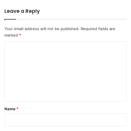
Leave a Reply
Your email address will not be published.
Required fields are
marked
*
C
o
m
m
e
n
t
*
Name
*