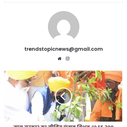
trendstopicnews@gmail.com
Website
Instagram
मान
सरकार
का
ग्रीनिंग
पंजाब
मिशन
:12,55,700
रिकॉर्ड
वृक्षारोपण
से