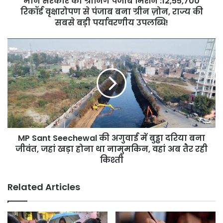
मान सरकार का ग्रीनिंग पंजाब मिशन :12,55,700
पंजाब
रिकॉर्ड वृक्षारोपण से पंजाब बना ग्रीन ज़ोन, राज्य की
बना
सबसे बड़ी पर्यावरणीय उपलब्धि!
ग्रीन
ज़ोन,
MP
राज्य
Sant
की
Seechewal
सबसे
की
बड़ी
अगुवाई
पर्यावरणीय
में
उपलब्धि!
बुड्ढा
दरिया
बना
MP Sant Seechewal की अगुवाई में बुड्ढा दरिया बना
जीवंत,
जहां
जीवंत, जहां खड़ा होना था नामुमकिन, वहां अब तैर रही
खड़ा
किश्ती
होना
था
Related Articles
नामुमकिन,
वहां
अब
तैर