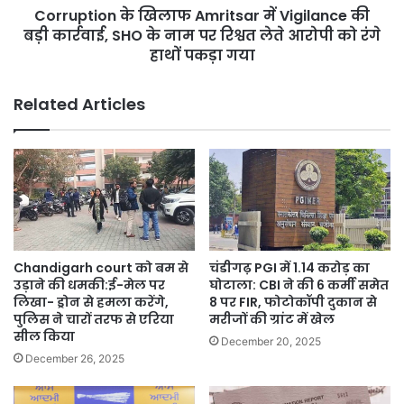
होती
Corruption के खिलाफ Amritsar में Vigilance की
SHO
है’
के
बड़ी कार्रवाई, SHO के नाम पर रिश्वत लेते आरोपी को रंगे
नाम
हाथों पकड़ा गया
पर
रिश्वत
Related Articles
लेते
आरोपी
को
रंगे
हाथों
पकड़ा
गया
Chandigarh court को बम से
चंडीगढ़ PGI में 1.14 करोड़ का
उड़ाने की धमकी:ई-मेल पर
घोटाला: CBI ने की 6 कर्मी समेत
लिखा- ड्रोन से हमला करेंगे,
8 पर FIR, फोटोकॉपी दुकान से
पुलिस ने चारों तरफ से एरिया
मरीजों की ग्रांट में खेल
सील किया
December 20, 2025
December 26, 2025