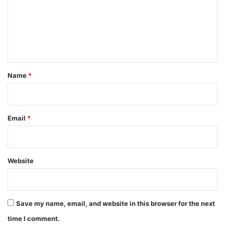
m
e
n
t
*
Name
*
Email
*
Website
Save my name, email, and website in this browser for the next
time I comment.