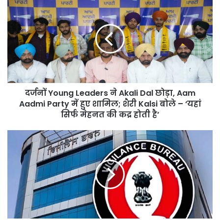
Young
Leaders
ने
Akali
Dal
छोड़ा,
Aam
Aadmi
दर्जनों Young Leaders ने Akali Dal छोड़ा, Aam
Party
में
Aadmi Party में हुए शामिल; शैरी Kalsi बोले – ‘यहां
हुए
सिर्फ मेहनत की कद्र होती है’
शामिल;
शैरी
Corruption
Kalsi
के
बोले
खिलाफ
–
Amritsar
‘यहां
में
सिर्फ
Vigilance
मेहनत
की
की
बड़ी
कद्र
कार्रवाई,