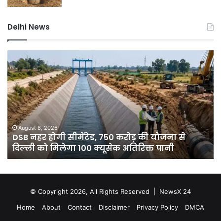
Delhi News
दिल्ली
में
बारिश
ेड,
ने
तोड़ा
़
15
साल
ा
का
August 8, 2026
Augus
SB नहर होगी सीमेंटेड, 750 करोड़ की योजना से
दिल्ली
रिकॉर्ड,
िल्ली को मिलेगा 100 क्यूसेक अतिरिक्त पानी
गिरा प
ी
7
डिग्री
ा
गिरा
पारा;
ेक
गुरुग्राम
© Copyright 2026, All Rights Reserved |
NewsX 24
िक्त
में
Home
About
Contact
Disclaimer
Privacy Policy
DMCA
आज
रेड