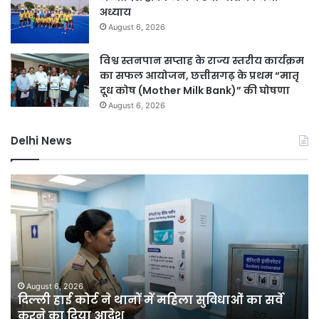
अध्याय
August 6, 2026
विश्व स्तनपान सप्ताह के राज्य स्तरीय कार्यक्रम
का सफल आयोजन, छत्तीसगढ़ के प्रथम “मातृ
दूध कोष (Mother Milk Bank)” की घोषणा
August 6, 2026
Delhi News
दिल्ली
दिल
हाई
रि
कोर्ट
को
ने
हरा
थानों
भर
में
बना
महिला
की
सुविधाओं
मेग
August 6, 2026
क
दिल्ली हाई कोर्ट ने थानों में महिला सुविधाओं का सर्वे
का
यो
करने का दिया आदेश
सर्वे
चा