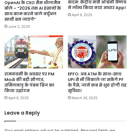
गर्म
कदम: केंद्रीय मंत्री अश्विनी वैष्णव
OpenAI के CEO सैम ऑल्टमैन
शहर।
ने लॉन्च किया नया आधार App।
बोले – “2026 तक AI इंसानों के
साथ काम करने वाले वर्चुअल
April 9, 2025
साथी बन जाएंगे”
June 3, 2025
रामनवमी के अवसर पर PM
EPFO: अब ATM के साथ-साथ
Modi की बड़ी सौगात,
UPI से भी निकाले जा सकेंगे PF
तमिलनाडु के पंबन ब्रिज का
के पैसे, जानें कब से शुरू होगी यह
किया उद्घाटन
सुविधा।
April 6, 2025
March 26, 2025
Leave a Reply
Your email address will not be published.
Required fields are