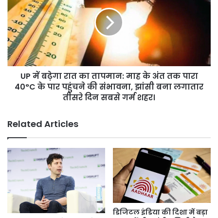
सकेंगे
बढ़ेगा
रिचार्ज।
रात
का
तापमान:
माह
के
अंत
UP में बढ़ेगा रात का तापमान: माह के अंत तक पारा
तक
पारा
40°C के पार पहुंचने की संभावना, झांसी बना लगातार
40°C
तीसरे दिन सबसे गर्म शहर।
के
पार
Related Articles
पहुंचने
की
संभावना,
झांसी
बना
लगातार
तीसरे
दिन
सबसे
डिजिटल इंडिया की दिशा में बड़ा