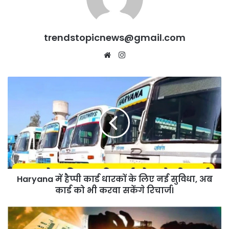
trendstopicnews@gmail.com
Website
Instagram
Haryana
में
हैप्पी
कार्ड
धारकों
के
लिए
नई
सुविधा,
Haryana में हैप्पी कार्ड धारकों के लिए नई सुविधा, अब
अब
कार्ड
कार्ड को भी करवा सकेंगे रिचार्ज।
को
भी
UP
करवा
में