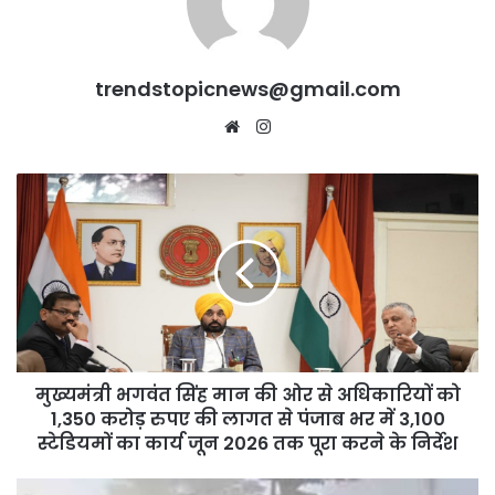
trendstopicnews@gmail.com
Website
Instagram
मुख्यमंत्री
भगवंत
सिंह
मान
की
ओर
से
अधिकारियों
को
मुख्यमंत्री भगवंत सिंह मान की ओर से अधिकारियों को
1,350
करोड़
1,350 करोड़ रुपए की लागत से पंजाब भर में 3,100
रुपए
स्टेडियमों का कार्य जून 2026 तक पूरा करने के निर्देश
की
लागत
तीन