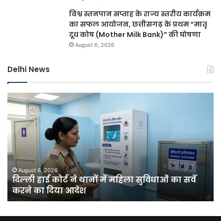
विश्व स्तनपान सप्ताह के राज्य स्तरीय कार्यक्रम
का सफल आयोजन, छत्तीसगढ़ के प्रथम “मातृ
दूध कोष (Mother Milk Bank)” की घोषणा
August 6, 2026
Delhi News
दिल्ली
दिल
हाई
रि
कोर्ट
को
ने
हरा
थानों
भर
में
बना
महिला
की
सुविधाओं
मेग
August 6, 2026
क
दिल्ली हाई कोर्ट ने थानों में महिला सुविधाओं का सर्वे
का
यो
करने का दिया आदेश
सर्वे
चा
करने
सा
का
में