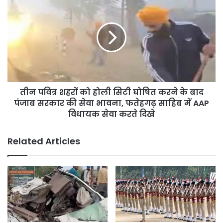
से
पवित्र
पंजाब
शहरों
भर
को
में
होली
3,100
सिटी
स्टेडियमों
घोषित
का
करने
कार्य
के
जून
तीन पवित्र शहरों को होली सिटी घोषित करने के बाद
बाद
2026
पंजाब
पंजाब सरकार की सेवा भावना, फतेहगढ़ साहिब में AAP
तक
सरकार
विधायक सेवा करते दिखे
पूरा
की
करने
सेवा
Related Articles
के
भावना,
निर्देश
फतेहगढ़
साहिब
में
AAP
विधायक
सेवा
करते