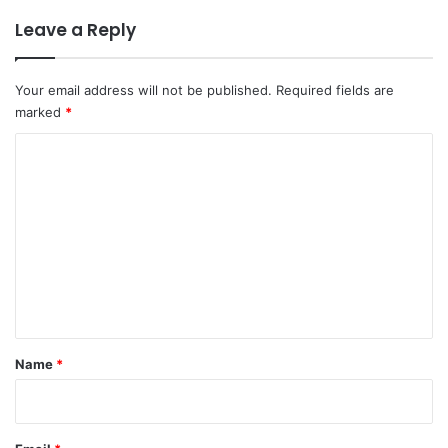
Leave a Reply
Your email address will not be published.
Required fields are
marked
*
C
o
m
m
e
n
t
*
Name
*