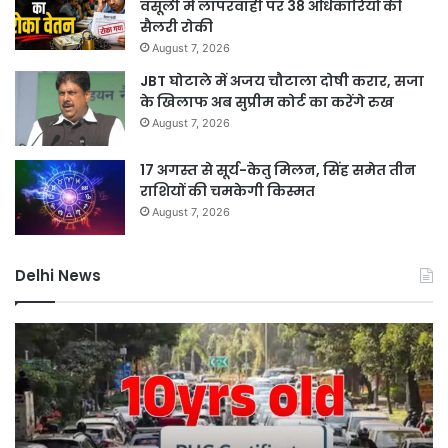
वसूली में लापरवाही पर 38 अधिकारियों की
सैलरी रोकी
August 7, 2026
JBT घोटाले में अजय चौटाला दोषी करार, सजा
के खिलाफ अब सुप्रीम कोर्ट का करेंगे रुख
August 7, 2026
17 अगस्त से सूर्य-केतु मिलन, सिंह समेत तीन
राशियों की चमकेगी किस्मत
August 7, 2026
Delhi News
10
दिल
साल
हाई
पुरानी
कोर्
डीजल
ने
कार
थान
को
में