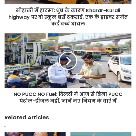
highway
मोहाली में हादसा: धुंध के कारण Kharar-Kurali
पर
दो
highway पर दो स्कूल बसें टकराई, एक के ड्राइवर समेत
स्कूल
कई बच्चे घायल
बसें
टकराई,
NO
एक
PUCC
के
NO
ड्राइवर
Fuel:
समेत
दिल्ली
कई
में
बच्चे
आज
घायल
से
बिना
NO PUCC NO Fuel: दिल्ली में आज से बिना PUCC
PUCC
पेट्रोल-
पेट्रोल-डीजल नहीं, जानें नए नियम के बारे में
डीजल
नहीं,
Related Articles
जानें
नए
नियम