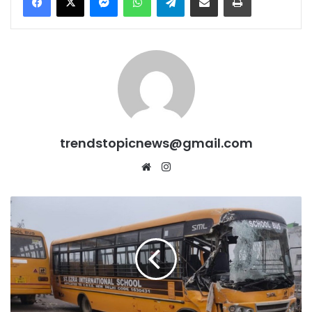
trendstopicnews@gmail.com
Website
Instagram
मोहाली
में
हादसा:
धुंध
के
कारण
Kharar-
Kurali