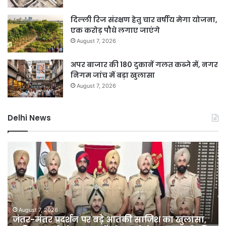
दिल्ली रिज संरक्षण हेतु चार वर्षीय मेगा योजना,
एक करोड़ पौधे लगाए जाएंगे
August 7, 2026
अपर बाजार की 180 दुकानें गलत कब्जे में, नगर
निगम जांच में बड़ा खुलासा
August 7, 2026
Delhi News
जंतर-
10
मंतर
सा
प्रदर्शन
पुर
पर
डी
बड़े
का
आतंकी
को
साजिश
P
August 7, 2026
जंतर-मंतर प्रदर्शन पर बड़े आतंकी साजिश का खुलासा,
का
नहीं