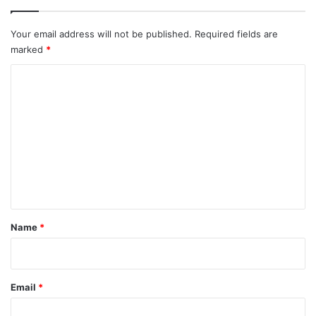
Your email address will not be published.
Required fields are
marked
*
C
o
m
m
e
n
t
*
Name
*
Email
*