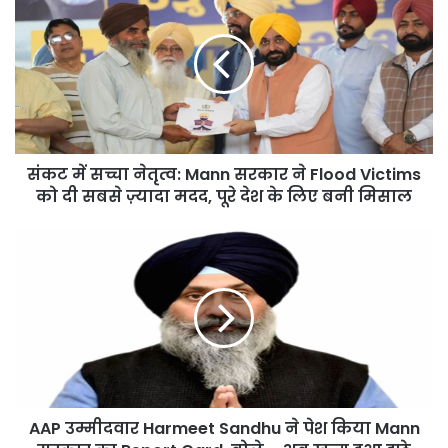
में
सच्चा
नेतृत्व:
Mann
सरकार
ने
Flood
Victims
संकट में सच्चा नेतृत्व: Mann सरकार ने Flood Victims
को
दी
को दी सबसे ज़्यादा मदद, पूरे देश के लिए बनी मिसाल
सबसे
ज़्यादा
AAP
मदद,
उम्मीदवार
पूरे
Harmeet
देश
Sandhu
के
ने
लिए
पेश
बनी
किया
मिसाल
Mann
सरकार
AAP उम्मीदवार Harmeet Sandhu ने पेश किया Mann
का
Report