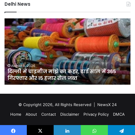
Delhi News
यमुना
जं
डूब
मंत
क्षेत्र
पर
में
बड़े
अवैध
आत
निर्माण
हम
पर
की
सख्त
सा
August 5, 2026
यमुना डूब क्षेत्र में अवैध निर्माण पर सख्त कार्रवाई, डीडीए
कार्रवाई,
ना
ने हटाए कब्जे
डीडीए
C
ने
प्र
हटाए
के
कब्जे
दौर
ISI
© Copyright 2026, All Rights Reserved |
NewsX 24
से
Home
About
Contact
Disclaimer
Privacy Policy
DMCA
जुड़
मॉड
का
भंड