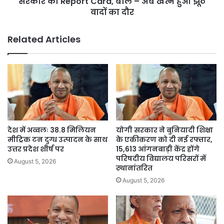
सरकार का Report Card, बोले – अब खत्म हुआ झूठे
Card,
वादों का दौर
बोले
–
Related Articles
अब
खत्म
हुआ
झूठे
वादों
का
दौर
देश में अव्वलः 38.8 मिलियन
योगी सरकार ने बुनियादी शिक्षा
मीट्रिक टन दुग्ध उत्पादन के साथ
के एकीकरण को दी नई रफ्तार,
उत्तर प्रदेश शीर्ष पर
15,613 आंगनबाड़ी केंद्र होंगे
परिषदीय विद्यालय परिसरों में
August 5, 2026
स्थानांतरित
August 5, 2026