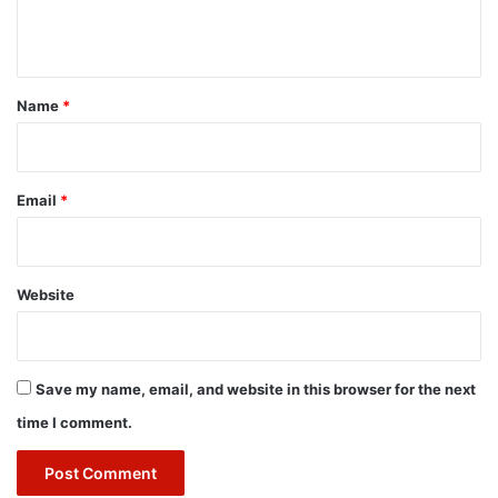
n
t
*
Name
*
Email
*
Website
Save my name, email, and website in this browser for the next
time I comment.