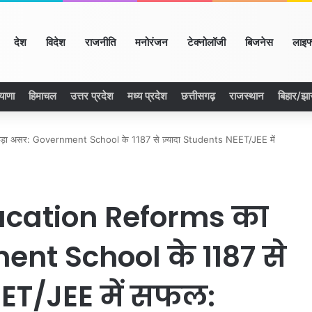
ome
देश
विदेश
राजनीति
मनोरंजन
टेक्नोलॉजी
बिजनेस
लाइफ
याणा
हिमाचल
उत्तर प्रदेश
मध्य प्रदेश
छत्तीसगढ़
राजस्थान
बिहार/झ
ा असर: Government School के 1187 से ज़्यादा Students NEET/JEE में
ucation Reforms का
ent School के 1187 से
EET/JEE में सफल: