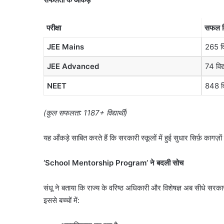
August 8, 2026
तैयार,
नमो भारत का नया हाईस्
6
नोएडा-
संरक्षण हेतु चार वर्षीय मेगा
नोएडा-गाजियाबाद से गु
परीक्षा
सफल विद
गाजियाबाद
 करोड़ पौधे लगाए जाएंगे
तक दौड़ेगी रैपिड रेल
से
JEE Mains
265 विद
गुरुग्राम
और
JEE Advanced
74 विद्य
जेवर
तक
NEET
848 विद
दौड़ेगी
रैपिड
रेल
(
कुल सफलता:
1187+
विद्यार्थी)
यह आँकड़े साबित करते हैं कि सरकारी स्कूलों में हुई सुधार सिर्फ़ कागज़ों
‘School Mentorship Program’
ने बदली सोच
संधू ने बताया कि राज्य के वरिष्ठ अधिकारी और विशेषज्ञ अब सीधे सरकारी
इससे बच्चों में: