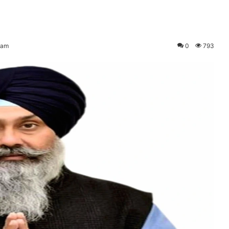
 am
0
793