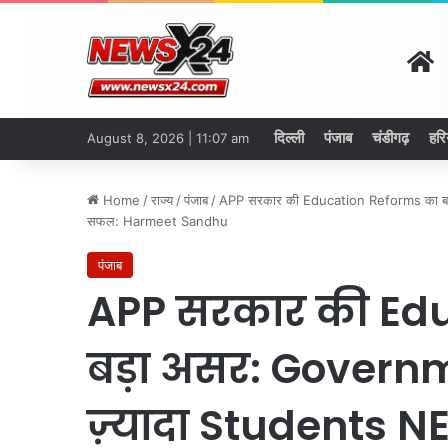
H
दिल्ली
पंजाब
चंडीगढ़
हरि
August 8, 2026 | 11:07 am
Home
/
राज्य
/
पंजाब
/
APP सरकार की Education Reforms का बड़
सफल: Harmeet Sandhu
पंजाब
APP सरकार की Ed
बड़ा असर: Governm
ज़्यादा Students N