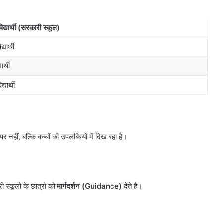
August 7, 2026
बेचने
पीड रूट तैयार,
करोल बाग में नकली लग्जरी सामा
वालों
रुग्राम और जेवर
बेचने वालों पर होगी कार्रवाई, हाईकोर्
्यार्थी (सरकारी स्कूल)
पर
सख्त
होगी
्यार्थी
कार्रवाई,
हाईकोर्ट
ार्थी
सख्त
्यार्थी
 पर नहीं, बल्कि बच्चों की उपलब्धियों में दिख रहा है।
 स्कूलों के छात्रों को
मार्गदर्शन (
Guidance)
देते हैं।