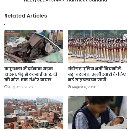
से
ज़्यादा
Related Articles
Students
NEET/JEE
में
सफल:
Harmeet
Sandhu
कपूरथला में दर्दनाक सड़क
चंडीगढ़ पुलिस भर्ती नियमों में
हादसा, पेड़ से टकराई कार, दो
बड़ा बदलाव, उम्मीदवारों के लिए
की मौत, एक गंभीर घायल
नई गाइडलाइन जारी
August 6, 2026
August 6, 2026