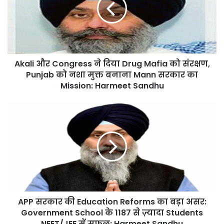
दिया
Drug
Mafia
को
संरक्षण,
Akali और Congress ने दिया Drug Mafia को संरक्षण,
Punjab
को
Punjab को नशा मुक्त बनाना Mann सरकार का
नशा
Mission: Harmeet Sandhu
मुक्त
बनाना
APP
Mann
सरकार
सरकार
की
का
Education
Mission:
Reforms
Harmeet
का
Sandhu
बड़ा
असर:
Government
APP सरकार की Education Reforms का बड़ा असर:
School
के
Government School के 1187 से ज़्यादा Students
1187
NEET/JEE में सफल: Harmeet Sandhu