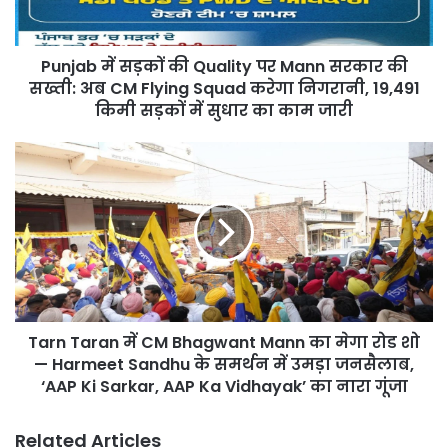
Mann
सरकार
की
Punjab में सड़कों की Quality पर Mann सरकार की
सख्ती:
अब
सख्ती: अब CM Flying Squad करेगा निगरानी, 19,491
CM
किमी सड़कों में सुधार का काम जारी
Flying
Squad
Tarn
करेगा
Taran
निगरानी,
में
19,491
CM
किमी
Bhagwant
सड़कों
Mann
में
का
सुधार
मेगा
का
रोड
काम
Tarn Taran में CM Bhagwant Mann का मेगा रोड शो
शो
जारी
—
— Harmeet Sandhu के समर्थन में उमड़ा जनसैलाब,
Harmeet
‘AAP Ki Sarkar, AAP Ka Vidhayak’ का नारा गूंजा
Sandhu
के
Related Articles
समर्थन