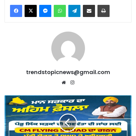
Messenger
WhatsApp
Telegram
Share via Email
Print
trendstopicnews@gmail.com
Website
Instagram
Punjab
में
सड़कों
की
Quality
पर