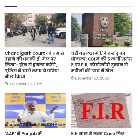
में
उमड़ा
जनसैलाब,
‘AAP
Ki
Sarkar,
AAP
Ka
Chandigarh court को बम से
चंडीगढ़ PGI में 1.14 करोड़ का
Vidhayak’
उड़ाने की धमकी:ई-मेल पर
घोटाला: CBI ने की 6 कर्मी समेत
का
लिखा- ड्रोन से हमला करेंगे,
8 पर FIR, फोटोकॉपी दुकान से
नारा
पुलिस ने चारों तरफ से एरिया
मरीजों की ग्रांट में खेल
सील किया
गूंजा
December 20, 2025
December 26, 2025
‘AAP’ ने Punjab में
9.5 साल से रुका Case फिर