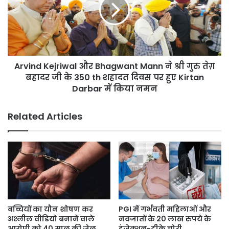
Bhagwant
से
Mann
मिलेगी
ने
Home
श्री
Delivery
गुरु
तेग़
Arvind Kejriwal और Bhagwant Mann ने श्री गुरु तेग़
बहादर
जी
बहादर जी के 350 th शहादत दिवस पर हुए Kirtan
के
Darbar में किया नमन
350
th
Related Articles
शहादत
दिवस
पर
हुए
Kirtan
Darbar
में
किया
नमन
बच्चियों का यौन शोषण कर
PGI में गर्भवती महिलाओं और
अश्लील वीडियो बनाने वाले
नवजातों के 20 लाख रुपये के
आरोपी को 40 साल की जेल
इंजेक्शन-टीके चोरी