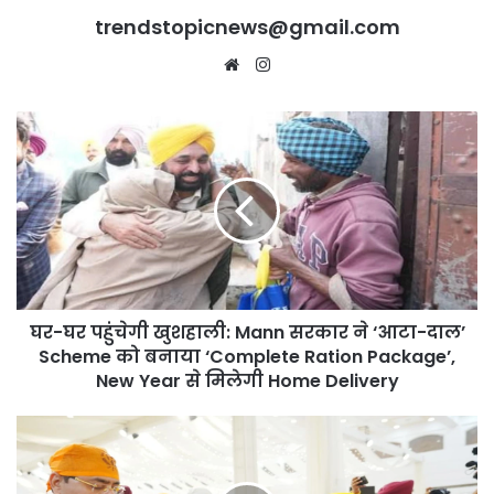
trendstopicnews@gmail.com
Website
Instagram
घर-
घर
पहुंचेगी
खुशहाली:
Mann
सरकार
ने
‘आटा-
दाल’
घर-घर पहुंचेगी खुशहाली: Mann सरकार ने ‘आटा-दाल’
Scheme
को
Scheme को बनाया ‘Complete Ration Package’,
बनाया
New Year से मिलेगी Home Delivery
‘Complete
Ration
Arvind
Package’,
Kejriwal
New
और
Year