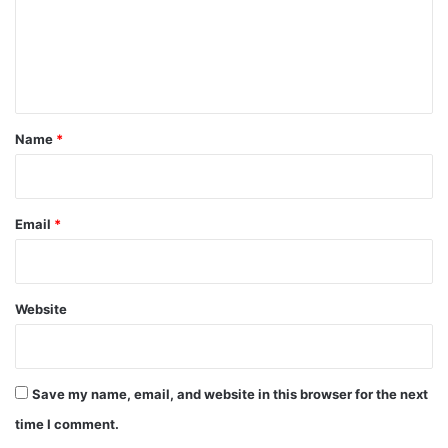
m
e
n
t
*
Name
*
Email
*
Website
Save my name, email, and website in this browser for the next
time I comment.