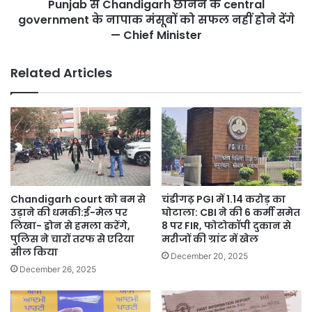
Punjab से Chandigarh छीनने के central
मंसूबों
को
government के नापाक मंसूबों को सफल नहीं होने देंगे
सफल
— Chief Minister
नहीं
होने
Related Articles
देंगे
—
Chief
Minister
Chandigarh court को बम से
चंडीगढ़ PGI में 1.14 करोड़ का
उड़ाने की धमकी:ई-मेल पर
घोटाला: CBI ने की 6 कर्मी समेत
लिखा- ड्रोन से हमला करेंगे,
8 पर FIR, फोटोकॉपी दुकान से
पुलिस ने चारों तरफ से एरिया
मरीजों की ग्रांट में खेल
सील किया
December 20, 2025
December 26, 2025