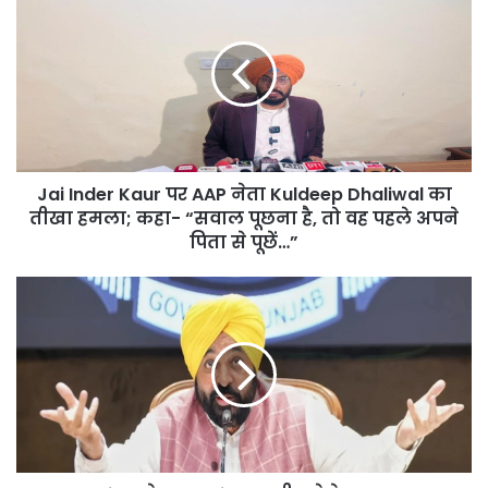
Inder
Kaur
पर
AAP
नेता
Kuldeep
Dhaliwal
का
Jai Inder Kaur पर AAP नेता Kuldeep Dhaliwal का
तीखा
हमला;
तीखा हमला; कहा- “सवाल पूछना है, तो वह पहले अपने
कहा-
पिता से पूछें…”
“सवाल
पूछना
Punjab
है,
से
तो
Chandigarh
वह
छीनने
पहले
के
अपने
central
पिता
government
से
के
पूछें…”
नापाक