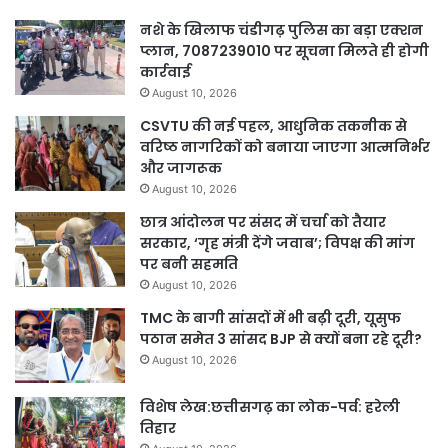
नशे के खिलाफ चंडीगढ़ पुलिस का बड़ा एक्शन
प्लान, 7087239010 पर सूचना मिलते ही होगी
कार्रवाई
August 10, 2026
CSVTU की नई पहल, आधुनिक तकनीक से
वरिष्ठ नागरिकों को बनाया जाएगा आत्मनिर्भर
और जागरूक
August 10, 2026
छात्र आंदोलन पर संसद में चर्चा को तैयार
सरकार, ‘गृह मंत्री देंगे जवाब’; विपक्ष की मांग
पर बनी सहमति
August 10, 2026
TMC के बागी सांसदों में भी बढ़ी दूरी, यूसुफ
पठान समेत 3 सांसद BJP से क्यों बना रहे दूरी?
August 10, 2026
विशेष लेख:छत्तीसगढ़ का लोक-पर्व: हरेली
तिहार