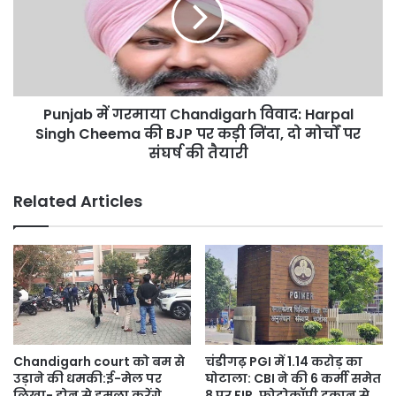
Chandigarh
विवाद:
Harpal
Singh
Cheema
की
Punjab में गरमाया Chandigarh विवाद: Harpal
BJP
पर
Singh Cheema की BJP पर कड़ी निंदा, दो मोर्चों पर
कड़ी
संघर्ष की तैयारी
निंदा,
दो
Related Articles
मोर्चों
पर
संघर्ष
की
तैयारी
Chandigarh court को बम से
चंडीगढ़ PGI में 1.14 करोड़ का
उड़ाने की धमकी:ई-मेल पर
घोटाला: CBI ने की 6 कर्मी समेत
लिखा- ड्रोन से हमला करेंगे,
8 पर FIR, फोटोकॉपी दुकान से