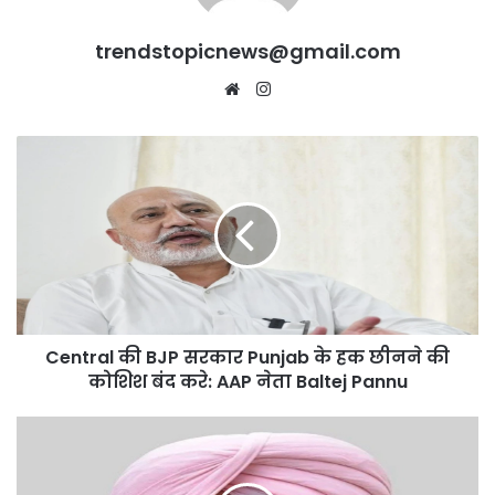
trendstopicnews@gmail.com
Website
Instagram
Central
की
BJP
सरकार
Punjab
के
हक
छीनने
की
Central की BJP सरकार Punjab के हक छीनने की
कोशिश
बंद
कोशिश बंद करे: AAP नेता Baltej Pannu
करे:
AAP
Punjab
नेता
में
Baltej
गरमाया
Pannu