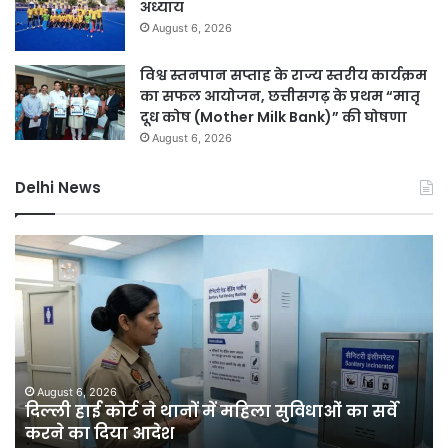
अध्याय
August 6, 2026
विश्व स्तनपान सप्ताह के राज्य स्तरीय कार्यक्रम
का सफल आयोजन, छत्तीसगढ़ के प्रथम “मातृ
दूध कोष (Mother Milk Bank)” की घोषणा
August 6, 2026
Delhi News
दिल्ली
रिज
को
हरा-
भरा
बनाने
की
मेगा
August 6, 2026
दिल्ली रिज को हरा-भरा बनाने की मेगा योजना, चार
योजना,
साल में लगेंगे एक करोड़ से अधिक पौधे
चार