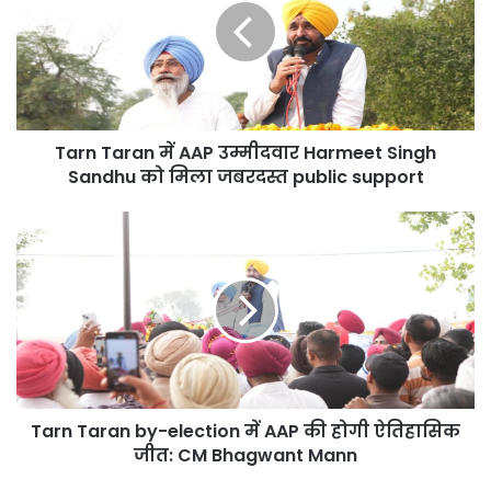
AAP
उम्मीदवार
Harmeet
Singh
Sandhu
को
Tarn Taran में AAP उम्मीदवार Harmeet Singh
मिला
जबरदस्त
Sandhu को मिला जबरदस्त public support
public
support
Tarn
Taran
by-
election
में
AAP
की
होगी
ऐतिहासिक
Tarn Taran by-election में AAP की होगी ऐतिहासिक
जीत:
CM
जीत: CM Bhagwant Mann
Bhagwant