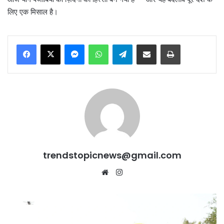
लिए एक मिसाल है।
Messenger
WhatsApp
Telegram
Share via Email
Print
trendstopicnews@gmail.com
Website
Instagram
Tarn
Taran
में