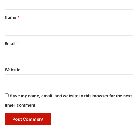
t
*
Name
*
Email
*
Website
Save my name, email, and website in this browser for the next
time I comment.