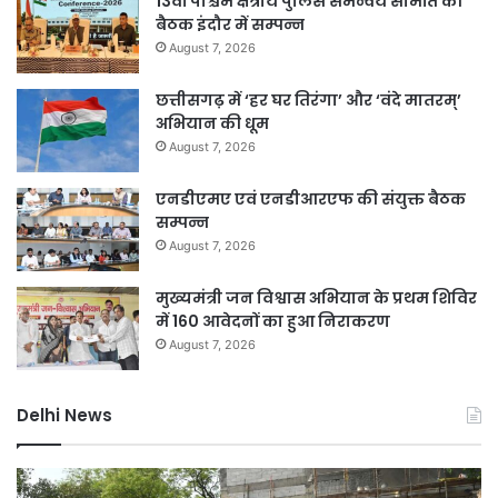
13वीं पश्चिम क्षेत्रीय पुलिस समन्वय समिति की
बैठक इंदौर में सम्पन्न
August 7, 2026
छत्तीसगढ़ में ‘हर घर तिरंगा’ और ‘वंदे मातरम्’
अभियान की धूम
August 7, 2026
एनडीएमए एवं एनडीआरएफ की संयुक्त बैठक
सम्पन्न
August 7, 2026
मुख्यमंत्री जन विश्वास अभियान के प्रथम शिविर
में 160 आवेदनों का हुआ निराकरण
August 7, 2026
Delhi News
ी
जली