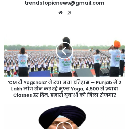
trendstopicnews@gmail.com
Website
Instagram
‘CM
दी
Yogshala’
ने
रचा
नया
इतिहास
—
Punjab
‘CM दी Yogshala’ ने रचा नया इतिहास — Punjab में 2
में
2
Lakh लोग रोज़ कर रहे मुफ़्त Yoga, 4,500 से ज़्यादा
Lakh
Classes हर दिन, हज़ारों युवाओं को मिला रोजगार
लोग
रोज़
350th
कर
Martyrdom
रहे
Anniversary
मुफ़्त
पर