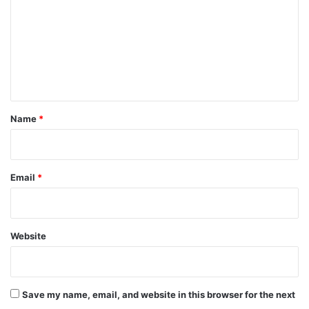
m
m
e
n
t
*
Name
*
Email
*
Website
Save my name, email, and website in this browser for the next