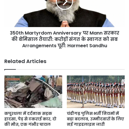
Yoga,
Mann
4,500
सरकार
से
की
ज़्यादा
बेमिसाल
Classes
तैयारी:
हर
350th Martyrdom Anniversary पर Mann सरकार
करोड़ों
दिन,
संगत
की बेमिसाल तैयारी: करोड़ों संगत के स्वागत को सब
हज़ारों
के
Arrangements पूरी: Harmeet Sandhu
युवाओं
स्वागत
को
को
Related Articles
मिला
सब
रोजगार
Arrangements
पूरी:
Harmeet
Sandhu
कपूरथला में दर्दनाक सड़क
चंडीगढ़ पुलिस भर्ती नियमों में
हादसा, पेड़ से टकराई कार, दो
बड़ा बदलाव, उम्मीदवारों के लिए
की मौत, एक गंभीर घायल
नई गाइडलाइन जारी