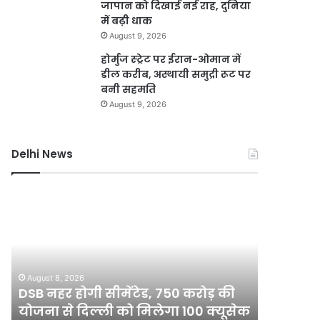
जापान को दिखाई नई राह, दुनिया
में बढ़ी धाक
August 9, 2026
होर्मुज स्ट्रेट पर ईरान-ओमान में
डील करीब, अस्थायी समुद्री रूट पर
बनी सहमति
August 9, 2026
Delhi News
DSB
दिल्ली
नहर
में
होगी
बारिश
सीमेंटेड,
ने
750
तोड़ा
करोड़
15
August 8, 2026
August 8, 2
की
साल
DSB नहर होगी सीमेंटेड, 750 करोड़ की
दिल्ली मे
योजना
का
योजना से दिल्ली को मिलेगा 100 क्यूसेक
रिकॉर्ड, 7 
से
रिकॉर्ड,