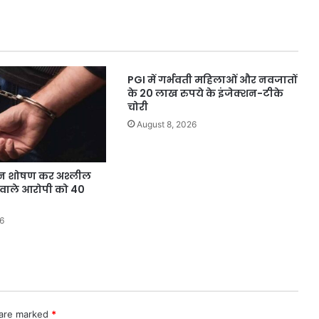
आम
आदमी
क्लीनिकों
से
ले
PGI में गर्भवती महिलाओं और नवजातों
रही
के 20 लाख रुपये के इंजेक्शन-टीके
हैं
चोरी
लाभ
August 8, 2026
यौन शोषण कर अश्लील
 वाले आरोपी को 40
6
 are marked
*