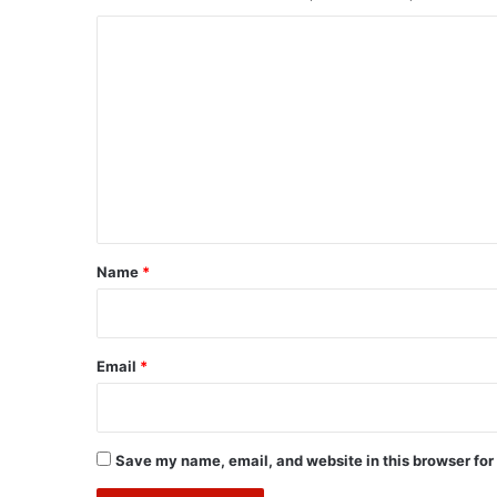
C
o
m
m
e
n
t
*
Name
*
Email
*
Save my name, email, and website in this browser for