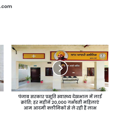
बरामद
चोरी
l.com
के
मोबाइल
और
66
वाहन
बरामद
पंजाब
सरकार
प्रसूति
स्वास्थ्य
देखभाल
में
लाई
क्रांति;
हर
पंजाब सरकार प्रसूति स्वास्थ्य देखभाल में लाई
महीने
20,000
क्रांति; हर महीने 20,000 गर्भवती महिलाएं
गर्भवती
आम आदमी क्लीनिकों से ले रही हैं लाभ
महिलाएं