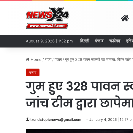
H
दिल्ली
पंजाब
चंडीगढ़
हरिय
August 9, 2026 | 1:32 pm
Home
/
राज्य
/
पंजाब
/
गुम हुए 328 पावन स्वरूपों का मामला: विशेष जांच टी
पंजाब
गुम हुए 328 पावन स्
जांच टीम द्वारा छापेम
trendstopicnews@gmail.com
January 4, 2026 | 12:57 p