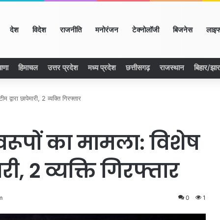
ome
देश
विदेश
राजनीति
मनोरंजन
टेक्नोलॉजी
बिजनेस
लाइफ
ाणा
हिमाचल
उत्तर प्रदेश
मध्य प्रदेश
छत्तीसगढ़
राजस्थान
बिहार/झा
म द्वारा छापेमारी, 2 व्यक्ति गिरफ्तार
वरूपों का मामला: विशेष
ारी, 2 व्यक्ति गिरफ्तार
m
0
1