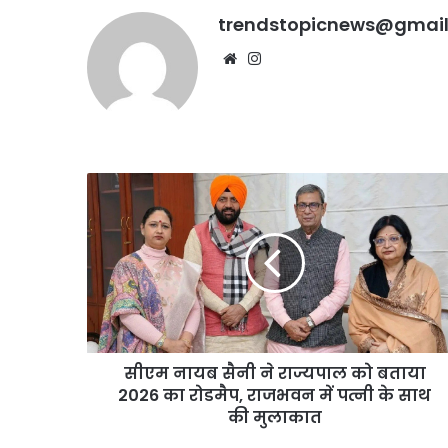
सख्त
होगी
trendstopicnews@gmai
कार्रवाई,
हाईकोर्ट
Website
Instagram
सख्त
सीएम
नायब
सैनी
ने
राज्यपाल
को
बताया
2026
का
सीएम नायब सैनी ने राज्यपाल को बताया
रोडमैप,
राजभवन
2026 का रोडमैप, राजभवन में पत्नी के साथ
में
की मुलाकात
पत्नी