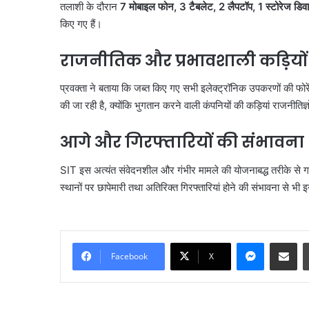
तलाशी के दौरान
7 मोबाइल फोन, 3 टैबलेट, 2 लैपटॉप, 1 स्टोरेज डिव
किए गए हैं।
राजनीतिक और प्रभावशाली कड़ियों
प्रवक्ता ने बताया कि जब्त किए गए सभी इलेक्ट्रॉनिक उपकरणों की फोरें
की जा रही है, क्योंकि भुगतान करने वाली कंपनियों की कड़ियां राजनीतिज्ञो
आगे और गिरफ्तारियों की संभावना
SIT इस अत्यंत संवेदनशील और गंभीर मामले की योजनाबद्ध तरीके से गहरा
स्थानों पर छापेमारी तथा अतिरिक्त गिरफ्तारियां होने की संभावना से भ
करोल
बाग
में
नकली
Messenge
Share vi
लग्जरी
Facebook
X
सामान
August 7, 2026
बेचने
करोल बाग में नकली लग्ज
वालों
बेचने वालों पर होगी कार्रवा
पर