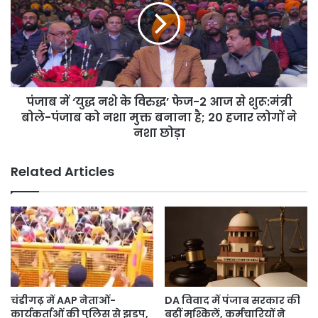
नशे
के
विरुद्ध’
फेज-2
आज
से
पंजाब में ‘युद्ध नशे के विरुद्ध’ फेज-2 आज से शुरू:मंत्री
शुरू:मंत्री
बोले-
बोले-पंजाब को नशा मुक्त बनाना है; 20 हजार लोगों ने
पंजाब
नशा छोड़ा
को
नशा
Related Articles
मुक्त
बनाना
है;
20
हजार
लोगों
ने
नशा
छोड़ा
चंडीगढ़ में AAP नेताओं-
DA विवाद में पंजाब सरकार की
कार्यकर्ताओं की पुलिस से झड़प,
बढ़ीं मुश्किलें, कर्मचारियों ने