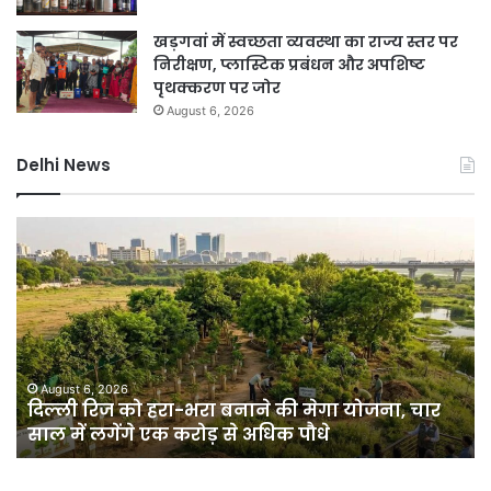
खड़गवां में स्वच्छता व्यवस्था का राज्य स्तर पर
निरीक्षण, प्लास्टिक प्रबंधन और अपशिष्ट
पृथक्करण पर जोर
August 6, 2026
Delhi News
दिल्ली
गुर
रिज
में
को
भार
हरा-
बार
भरा
से
बनाने
हा
की
बिगड
मेगा
जल
August 6, 2026
दिल्ली रिज को हरा-भरा बनाने की मेगा योजना, चार
योजना,
के
साल में लगेंगे एक करोड़ से अधिक पौधे
चार
बी
साल
जार
में
हुई