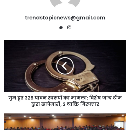
trendstopicnews@gmail.com
Website
Instagram
गुम
हुए
328
पावन
स्वरूपों
का
मामला:
विशेष
जांच
गुम हुए 328 पावन स्वरूपों का मामला: विशेष जांच टीम
टीम
द्वारा
द्वारा छापेमारी, 2 व्यक्ति गिरफ्तार
छापेमारी,
2
पंजाब
व्यक्ति
में
गिरफ्तार
‘युद्ध