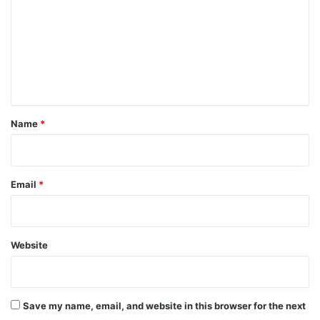
m
m
e
n
t
*
Name
*
Email
*
Website
Save my name, email, and website in this browser for the next