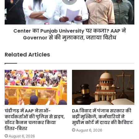
CBI
कब्जा?
की
AAP
Special
ने
Court
Governor
में
Center का Punjab University पर कब्जा? AAP ने
से
होंगे
की
Governor से की मुलाकात, जताया विरोध
आरोप
मुलाकात,
तय
जताया
Related Articles
विरोध
चंडीगढ़ में AAP नेताओं-
DA विवाद में पंजाब सरकार की
कार्यकर्ताओं की पुलिस से झड़प,
बढ़ीं मुश्किलें, कर्मचारियों ने
वॉटर कैनन चलाकर किया
सुप्रीम कोर्ट में दायर की कैविएट
तितर-बितर
August 6, 2026
August 6, 2026