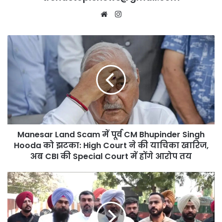
Website
Instagram
Manesar
Land
Scam
में
पूर्व
CM
Bhupinder
Singh
Hooda
Manesar Land Scam में पूर्व CM Bhupinder Singh
को
झटका:
Hooda को झटका: High Court ने की याचिका खारिज,
High
अब CBI की Special Court में होंगे आरोप तय
Court
ने
Center
की
का
याचिका
Punjab
खारिज,
University
अब
पर