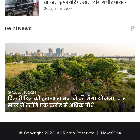
ताबड़तोड़ फायरिंग, सात लोग गंभीर घायल
August 6, 2026
Delhi News
दिल्ली
गुर
रिज
में
को
भार
हरा-
बार
भरा
से
बनाने
हा
की
बिगड
मेगा
जल
August 6, 2026
दिल्ली रिज को हरा-भरा बनाने की मेगा योजना, चार
योजना,
के
साल में लगेंगे एक करोड़ से अधिक पौधे
चार
बी
साल
जार
में
हुई
लगेंगे
वर्क
एक
फ्र
© Copyright 2026, All Rights Reserved |
NewsX 24
करोड़
होम