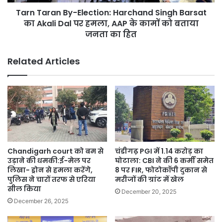
Akali
Tarn Taran By-Election: Harchand Singh Barsat
Dal
पर
का Akali Dal पर हमला, AAP के कामों को बताया
हमला,
जनता का हित
AAP
के
Related Articles
कामों
को
बताया
जनता
का
हित
Chandigarh court को बम से
चंडीगढ़ PGI में 1.14 करोड़ का
उड़ाने की धमकी:ई-मेल पर
घोटाला: CBI ने की 6 कर्मी समेत
लिखा- ड्रोन से हमला करेंगे,
8 पर FIR, फोटोकॉपी दुकान से
पुलिस ने चारों तरफ से एरिया
मरीजों की ग्रांट में खेल
सील किया
December 20, 2025
December 26, 2025