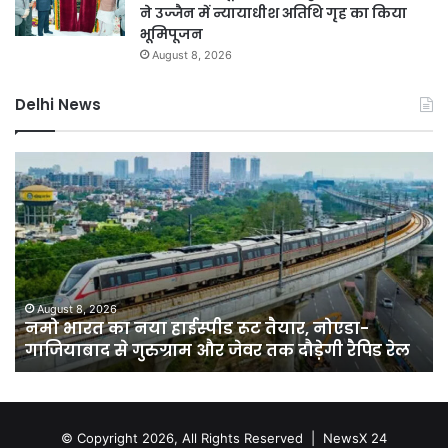
ने उज्जैन में न्यायाधीश अतिथि गृह का किया
भूमिपूजन
August 8, 2026
Delhi News
नमो
कर
भारत
बाग
का
में
नया
नक
हाईस्पीड
लग्
रूट
सा
तैयार,
बेच
नोएडा-
वाल
August 8, 2026
नमो भारत का नया हाईस्पीड रूट तैयार, नोएडा-
गाजियाबाद
पर
गाजियाबाद से गुरुग्राम और जेवर तक दौड़ेगी रैपिड रेल
से
होग
गुरुग्राम
कार
और
हाई
जेवर
सख
तक
© Copyright 2026, All Rights Reserved |
NewsX 24