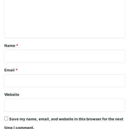
m
m
e
n
t
*
Name
*
Email
*
Website
Save my name, email, and website in this browser for the next
time I comment.