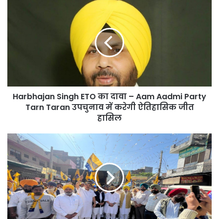
Harbhajan
Singh
ETO
का
दावा
–
Aam
Aadmi
Party
Harbhajan Singh ETO का दावा – Aam Aadmi Party
Tarn
Taran
Tarn Taran उपचुनाव में करेगी ऐतिहासिक जीत
उपचुनाव
हासिल
में
करेगी
Tarn
ऐतिहासिक
Taran
जीत
By-
हासिल
Election:
Harchand
Singh
Barsat
का