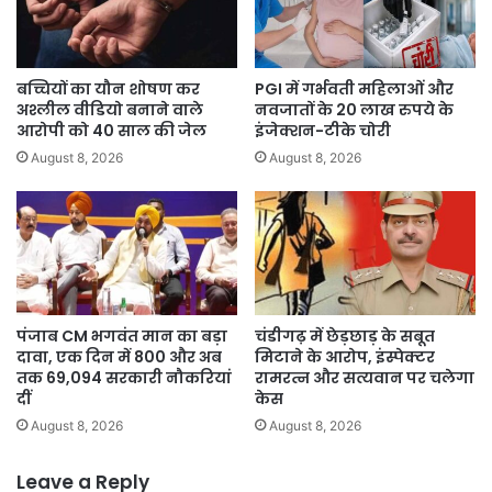
विरोधी
मानसिकता
को
दर्शाती
बच्चियों का यौन शोषण कर
PGI में गर्भवती महिलाओं और
है
अश्लील वीडियो बनाने वाले
नवजातों के 20 लाख रुपये के
आरोपी को 40 साल की जेल
इंजेक्शन-टीके चोरी
August 8, 2026
August 8, 2026
पंजाब CM भगवंत मान का बड़ा
चंडीगढ़ में छेड़छाड़ के सबूत
दावा, एक दिन में 800 और अब
मिटाने के आरोप, इंस्पेक्टर
तक 69,094 सरकारी नौकरियां
रामरत्न और सत्यवान पर चलेगा
दीं
केस
August 8, 2026
August 8, 2026
Leave a Reply