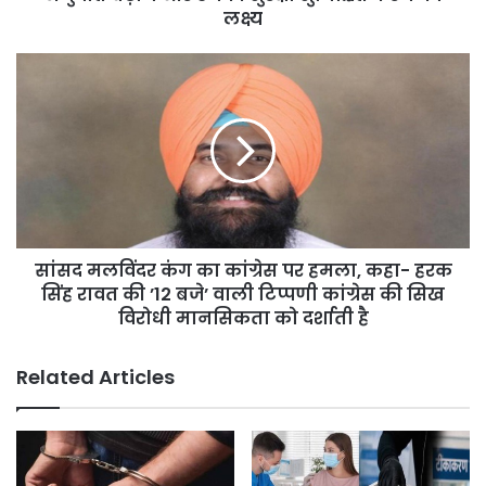
बढ़ाने
लक्ष्य
और
उनकी
सांसद
सुरक्षा
मलविंदर
सुनिश्चित
कंग
करने
का
का
कांग्रेस
लक्ष्य
पर
हमला,
कहा-
हरक
सांसद मलविंदर कंग का कांग्रेस पर हमला, कहा- हरक
सिंह
रावत
सिंह रावत की ’12 बजे’ वाली टिप्पणी कांग्रेस की सिख
की
विरोधी मानसिकता को दर्शाती है
’12
बजे’
Related Articles
वाली
टिप्पणी
कांग्रेस
की
सिख