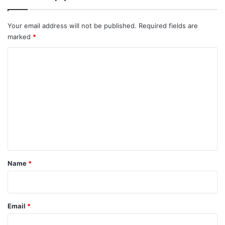
Your email address will not be published.
Required fields are
marked
*
C
o
m
m
e
n
t
*
Name
*
Email
*