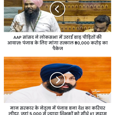
लोकसभा
में
उठाई
बाढ़
पीड़ितों
की
AAP सांसद ने लोकसभा में उठाई बाढ़ पीड़ितों की
आवाज़!
पंजाब
आवाज़! पंजाब के लिए मांगा तत्काल ₹50,000 करोड़ का
के
पैकेज
लिए
मांगा
मान
तत्काल
सरकार
₹50,000
के
करोड़
नेतृत्व
का
में
पैकेज
पंजाब
बना
देश
का
मान सरकार के नेतृत्व में पंजाब बना देश का करियर
करियर
लीडर,
लीडर, जहां 5,000 से ज़्यादा शिक्षकों को सीधे IIT मद्रास