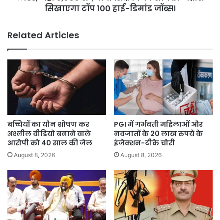
जहां
सिखाएगा टॉप 100 हाई-डिमांड जॉब्स।
5,000
से
Related Articles
ज़्यादा
शिक्षकों
को
सीधे
IIT
मद्रास
सिखाएगा
टॉप
100
बच्चियों का यौन शोषण कर
PGI में गर्भवती महिलाओं और
हाई-
अश्लील वीडियो बनाने वाले
नवजातों के 20 लाख रुपये के
डिमांड
आरोपी को 40 साल की जेल
इंजेक्शन-टीके चोरी
जॉब्स।
August 8, 2026
August 8, 2026