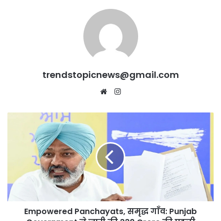
trendstopicnews@gmail.com
Website
Instagram
Empowered
Panchayats,
समृद्ध
गाँव:
Punjab
Government
ने
जारी
की
Empowered Panchayats, समृद्ध गाँव: Punjab
332
Crore