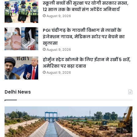
स्कूली बच्चों की सुरक्षा पर योगी सरकार सख्त,
12 साल तक के बच्चों संग अटेंडेंट अनिवार्य
August 9, 2026
PGI चंडीगढ़ के गायनी विभाग से लाखों के
इंजेक्शन गायब, मेडिकल स्टोर पर बेचने का
खुलासा
August 9, 2026
होर्मुज स्ट्रेट खोलने के लिए ईरान ने रखीं 5 शर्तें,
अमेरिका पर बढ़ा दबाव
August 9, 2026
Delhi News
DSB
दिल
नहर
में
होगी
बार
सीमेंटेड,
ने
750
तोड