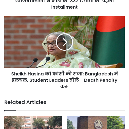
Government ने जारी की 332 Crore की पहली
की
Installment
पहली
Installment
Sheikh
Hasina
को
फांसी
की
सजा:
Bangladesh
में
हलचल,
Sheikh Hasina को फांसी की सजा: Bangladesh में
Student
Leaders
हलचल, Student Leaders बोले— Death Penalty
बोले
कम
—
Death
Related Articles
Penalty
कम