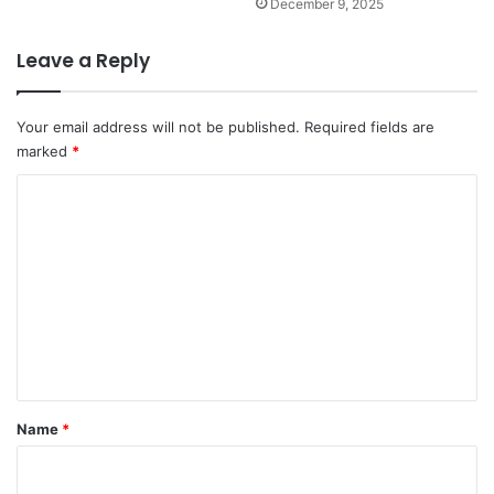
December 9, 2025
Leave a Reply
Your email address will not be published.
Required fields are
marked
*
C
o
m
m
e
n
t
*
Name
*