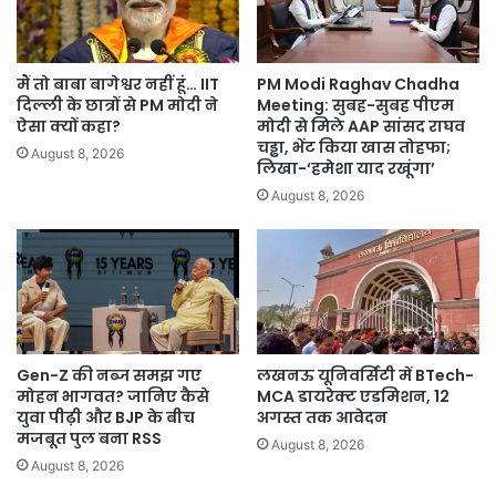
नहीं
होगी
मैं तो बाबा बागेश्वर नहीं हूं… IIT
PM Modi Raghav Chadha
दिल्ली के छात्रों से PM मोदी ने
Meeting: सुबह-सुबह पीएम
ऐसा क्यों कहा?
मोदी से मिले AAP सांसद राघव
चड्ढा, भेंट किया खास तोहफा;
August 8, 2026
लिखा-‘हमेशा याद रखूंगा’
August 8, 2026
Gen-Z की नब्ज समझ गए
लखनऊ यूनिवर्सिटी में BTech-
मोहन भागवत? जानिए कैसे
MCA डायरेक्ट एडमिशन, 12
युवा पीढ़ी और BJP के बीच
अगस्त तक आवेदन
मजबूत पुल बना RSS
August 8, 2026
August 8, 2026