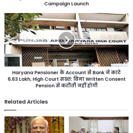
समस्या
Campaign Launch
को
खत्म
Haryana
करने
Pensioner
के
के
लिए
Account
ऐतिहासिक
से
Campaign
Bank
Launch
ने
काटे
6.63
Haryana Pensioner के Account से Bank ने काटे
Lakh,
High
6.63 Lakh, High Court सख्त: बिना Written Consent
Court
Pension से कटौती नहीं होगी
सख्त:
बिना
Related Articles
Written
Consent
Pension
से
कटौती