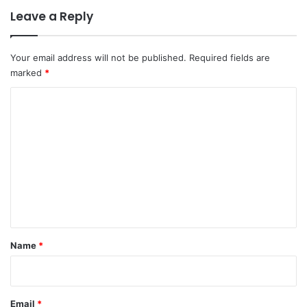
Leave a Reply
Your email address will not be published.
Required fields are
marked
*
C
o
m
m
e
n
t
*
Name
*
Email
*