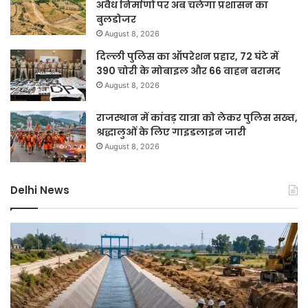
अवैध निर्माणों पर अब चलेगा प्रशासन का
बुलडोजर
August 8, 2026
दिल्ली पुलिस का ऑपरेशन प्रहार, 72 घंटे में
390 चोरी के मोबाइल और 66 वाहन बरामद
August 8, 2026
राजस्थान में कांवड़ यात्रा को लेकर पुलिस सख्त,
श्रद्धालुओं के लिए गाइडलाइन जारी
August 8, 2026
Delhi News
दिल्ली
नम
में
भा
बारिश
का
ने
नय
तोड़ा
हाई
15
रूट