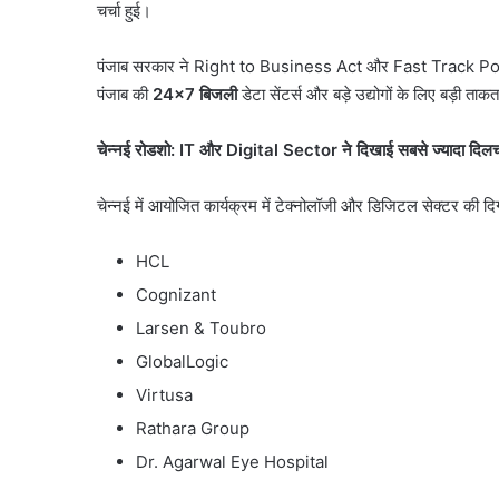
चर्चा हुई।
क्यों
August 6, 2026
मचा
सौरभ दास के बंगले पर क्य
बवाल?
पंजाब सरकार ने Right to Business Act और Fast Track Portal के
मामला पुलिस से कोर्ट तक पह
मामला
पंजाब की
24×7
बिजली
डेटा सेंटर्स और बड़े उद्योगों के लिए बड़ी 
पूरा विवाद
पुलिस
से
चेन्नई रोडशो:
IT
और
Digital Sector
ने दिखाई सबसे ज्यादा दिलच
कोर्ट
तक
पहुंचा,
चेन्नई में आयोजित कार्यक्रम में टेक्नोलॉजी और डिजिटल सेक्टर की दिग
जानें
पूरा
HCL
विवाद
Cognizant
Larsen & Toubro
GlobalLogic
Virtusa
Rathara Group
Dr. Agarwal Eye Hospital