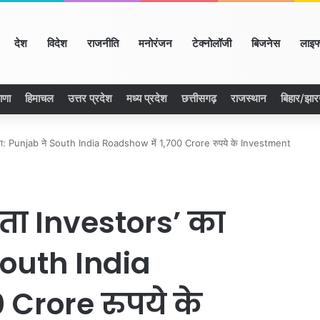
ome
देश
विदेश
राजनीति
मनोरंजन
टेक्नोलॉजी
बिजनेस
लाइफ
ाणा
हिमाचल
उत्तर प्रदेश
मध्य प्रदेश
छत्तीसगढ़
राजस्थान
बिहार/झा
ा: Punjab ने South India Roadshow में 1,700 Crore रुपये के Investment
ा Investors’ का
South India
 Crore रुपये के