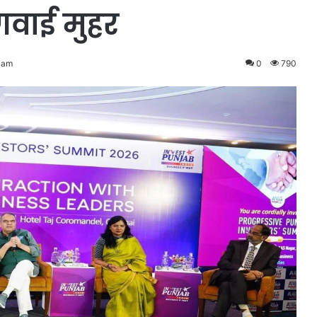
वाई मुहर
 am
0
790