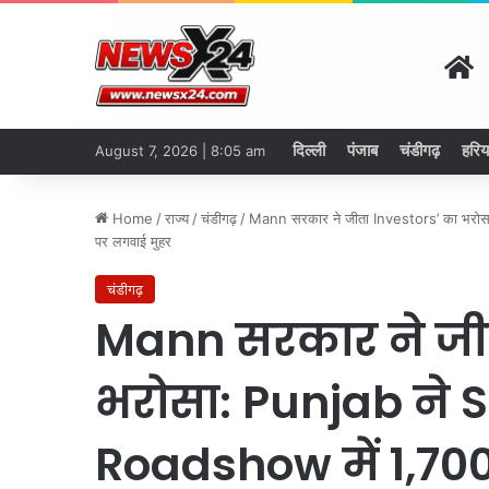
H
दिल्ली
पंजाब
चंडीगढ़
हरिय
August 7, 2026 | 8:05 am
Home
/
राज्य
/
चंडीगढ़
/
Mann सरकार ने जीता Investors’ का भरोस
पर लगवाई मुहर
चंडीगढ़
Mann सरकार ने जीत
भरोसा: Punjab ने 
Roadshow में 1,700