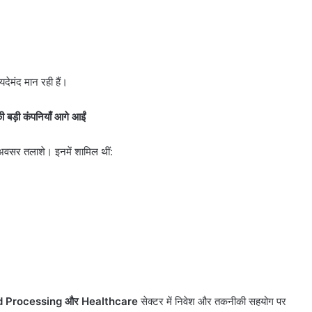
यदेमंद मान रही हैं।
ी बड़ी कंपनियाँ आगे आईं
के अवसर तलाशे। इनमें शामिल थीं:
10
साल
पुरानी
डीजल
od Processing
और
Healthcare
सेक्टर में निवेश और तकनीकी सहयोग पर
कार