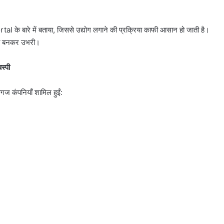
को
PUC
ों मचा बवाल?
August 6, 2026
नहीं
 बारे में बताया, जिससे उद्योग लगाने की प्रक्रिया काफी आसान हो जाती है।
ुंचा, जानें
10 साल पुरानी डीजल कार को PUC नहीं
मिला,
ताकत बनकर उभरी।
मिला, मालिक पहुंचा सुप्रीम कोर्ट
मालिक
पहुंचा
स्पी
सुप्रीम
कोर्ट
्गज कंपनियाँ शामिल हुईं: