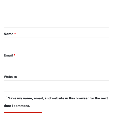
m
e
n
t
*
Name
*
Email
*
Website
Save my name, email, and website in this browser for the next
time I comment.