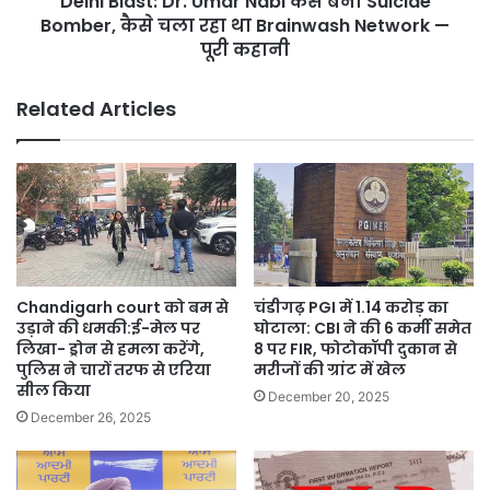
Delhi Blast: Dr. Umar Nabi कैसे बना Suicide
चला
Bomber, कैसे चला रहा था Brainwash Network —
रहा
पूरी कहानी
था
Brainwash
Related Articles
Network
—
पूरी
कहानी
Chandigarh court को बम से
चंडीगढ़ PGI में 1.14 करोड़ का
उड़ाने की धमकी:ई-मेल पर
घोटाला: CBI ने की 6 कर्मी समेत
लिखा- ड्रोन से हमला करेंगे,
8 पर FIR, फोटोकॉपी दुकान से
पुलिस ने चारों तरफ से एरिया
मरीजों की ग्रांट में खेल
सील किया
December 20, 2025
December 26, 2025