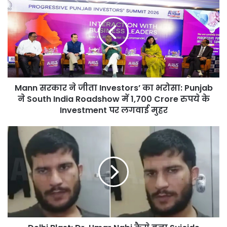
सरकार
ने
जीता
Investors’
का
भरोसा:
Punjab
ने
Mann सरकार ने जीता Investors’ का भरोसा: Punjab
South
India
ने South India Roadshow में 1,700 Crore रुपये के
Roadshow
Investment पर लगवाई मुहर
में
1,700
Delhi
Crore
Blast:
रुपये
Dr.
के
Umar
Investment
Nabi
पर
कैसे
लगवाई
बना
मुहर
Suicide
Bomber,
कैसे