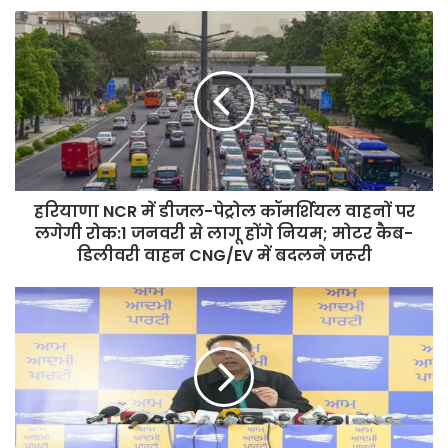
हरियाणा
NCR
में
डीजल-
पेट्रोल
कॉमर्शियल
वाहनों
पर
लगेगी
हरियाणा NCR में डीजल-पेट्रोल कॉमर्शियल वाहनों पर
रोक:1
जनवरी
लगेगी रोक:1 जनवरी से लागू होंगे नियम; मोटर कैब-
से
डिलीवरी वाहन CNG/EV में बदलने जरूरी
लागू
होंगे
पंजाब
नियम;
में
मोटर
‘AAP’
कैब-
का
डिलीवरी
क्लीन
वाहन
स्वीप!
CNG/EV
जिला
में
परिषद