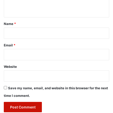
n
t
*
Name
*
Email
*
Website
Save my name, email, and website in this browser for the next
time I comment.