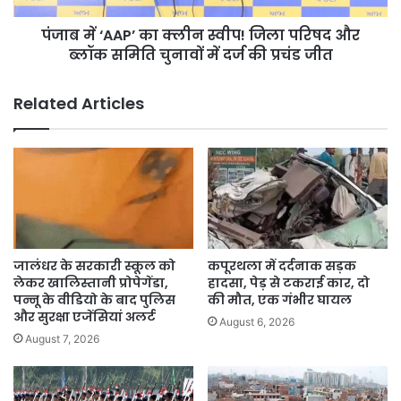
बदलने
और
जरूरी
पंजाब में ‘AAP’ का क्लीन स्वीप! जिला परिषद और
ब्लॉक
समिति
ब्लॉक समिति चुनावों में दर्ज की प्रचंड जीत
चुनावों
में
Related Articles
दर्ज
की
प्रचंड
जीत
जालंधर के सरकारी स्कूल को
कपूरथला में दर्दनाक सड़क
लेकर खालिस्तानी प्रोपेगेंडा,
हादसा, पेड़ से टकराई कार, दो
पन्नू के वीडियो के बाद पुलिस
की मौत, एक गंभीर घायल
और सुरक्षा एजेंसियां अलर्ट
August 6, 2026
August 7, 2026