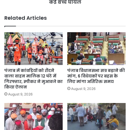
स्कूल
कई बच्चे घायल
बसें
टकराई,
Related Articles
एक
के
ड्राइवर
समेत
कई
बच्चे
घायल
पंजाब में कांवड़ियों को रौंदने
पंजाब विधानसभा सत्र बढ़ाने की
वाला वाहन मालिक 12 घंटे में
मांग, 6 विधेयकों पर बहस के
गिरफ्तार, स्पीकर ने मुआवजे का
लिए मांगा अतिरिक्त समय
किया ऐलान
August 9, 2026
August 9, 2026