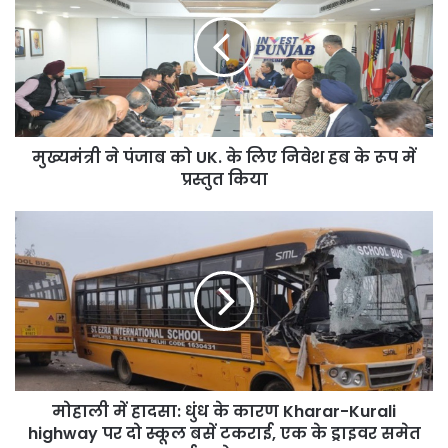
पंजाब
को
UK.
के
लिए
निवेश
हब
मुख्यमंत्री ने पंजाब को UK. के लिए निवेश हब के रूप में
के
रूप
प्रस्तुत किया
में
प्रस्तुत
मोहाली
किया
में
हादसा:
धुंध
के
कारण
Kharar-
Kurali
highway
मोहाली में हादसा: धुंध के कारण Kharar-Kurali
पर
दो
highway पर दो स्कूल बसें टकराई, एक के ड्राइवर समेत