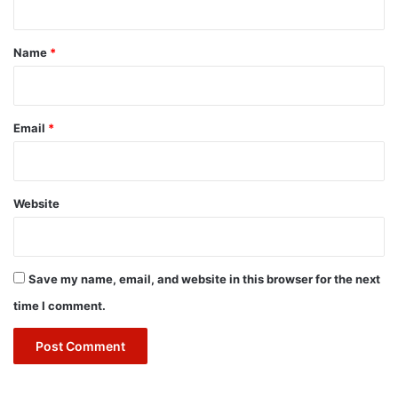
t
*
Name
*
Email
*
Website
Save my name, email, and website in this browser for the next
time I comment.