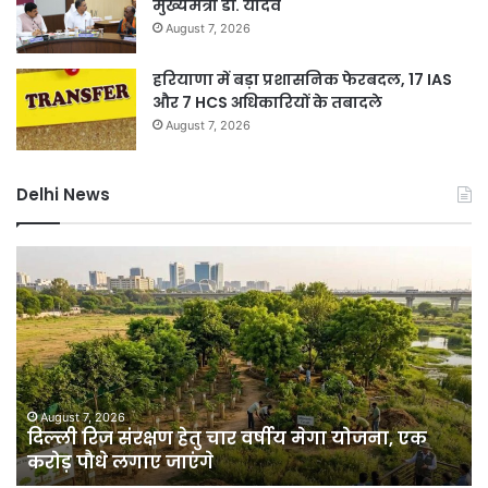
मुख्यमंत्री डॉ. यादव
August 7, 2026
हरियाणा में बड़ा प्रशासनिक फेरबदल, 17 IAS
और 7 HCS अधिकारियों के तबादले
August 7, 2026
Delhi News
दिल्ली
जं
रिज
मंत
संरक्षण
प्र
हेतु
पर
चार
बड़े
वर्षीय
आत
मेगा
सा
योजना,
का
August 7, 2026
दिल्ली रिज संरक्षण हेतु चार वर्षीय मेगा योजना, एक
एक
खु
करोड़ पौधे लगाए जाएंगे
करोड़
पाक
पौधे
से