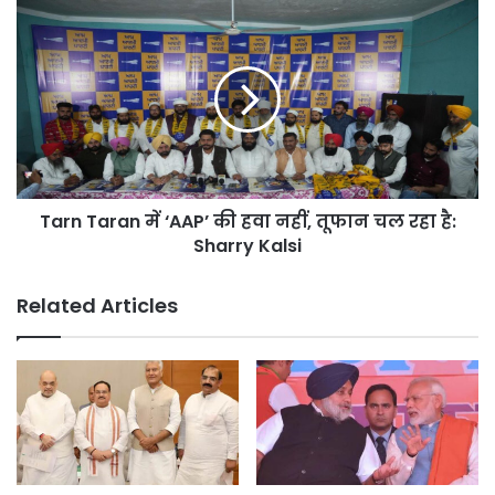
जताया
Tarn
विरोध
Taran
में
‘AAP’
की
हवा
नहीं,
तूफान
चल
Tarn Taran में ‘AAP’ की हवा नहीं, तूफान चल रहा है:
रहा
है:
Sharry Kalsi
Sharry
Kalsi
Related Articles